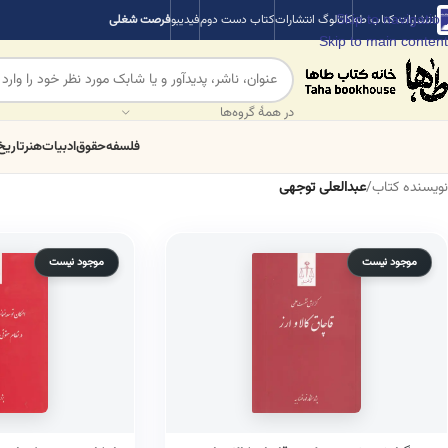
Skip to navigation
انتشارات کتاب طه
کاتالوگ انتشارات
کتاب دست دوم
فیدیبو
فرصت شغلی
Skip to main content
در همهٔ گروه‌ها
فلسفه
حقوق
ادبیات
هنر
تاریخ
نویسنده کتاب
/
عبدالعلی توجهی
موجود نیست
موجود نیست