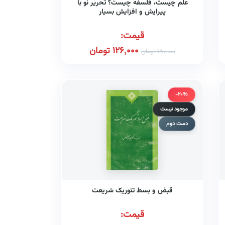
علم چیست، فلسفه چیست؟ تحریر نو با
پیرایش و افزایش بسیار
قیمت:
126,000
تومان
180,000
تومان
-20%
موجود نیست
دست دوم
قبض و بسط تئوریک شریعت
قیمت: