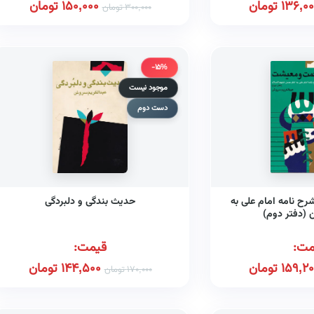
136,00
تومان
150,000
تومان
300,000
تومان
-15%
موجود نیست
دست دوم
 نامه امام علی به
حدیث بندگی و دلبردگی
(دفتر دوم)
مت:
قیمت:
159,2
تومان
144,500
تومان
170,000
تومان