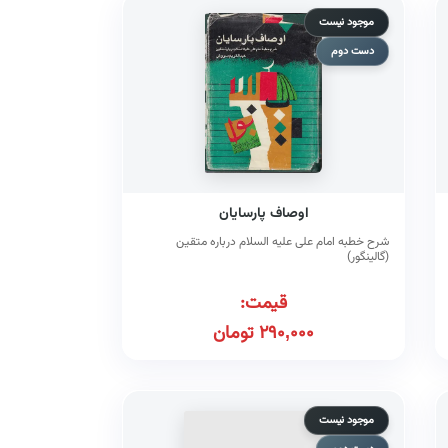
موجود نیست
دست دوم
اوصاف پارسایان
شرح خطبه امام علی علیه السلام درباره متقین
(گالینگور)
قیمت:
290,000
تومان
موجود نیست