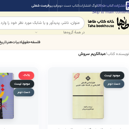
Skip to navigation
انتشارات کتاب طه
کاتالوگ انتشارات
کتاب دست دوم
فیدیبو
فرصت شغلی
Skip to main content
در همهٔ گروه‌ها
فلسفه
حقوق
ادبیات
هنر
تاریخ
نویسنده کتاب
/
عبدالکریم سروش
موجود نیست
-20%
دست دوم
موجود نیست
دست دوم