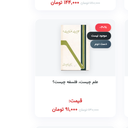
144,000
تومان
180,000
تومان
-30%
موجود نیست
دست دوم
علم چیست، فلسفه چیست؟
قیمت:
91,000
تومان
130,000
تومان