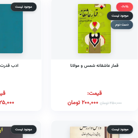
-20%
موجود نیست
موجود نیست
دست دوم
قمار عاشقانه شمس و مولانا
ادب قدرت،
قیمت:
قی
200,000
تومان
25,000
250,000
تومان
موجود نیست
موجود نیست