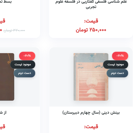
علم شناسی فلسفی گفتاریی در فلسفه علوم
بسط تج
تجربی
قیمت:
قی
250,000
تومان
0
320,000
تومان
-20%
-20%
موجود نیست
موجود نیست
دست دوم
دست دوم
بینش دینی (سال چهارم دبیرستان)
از ش
قیمت:
قی