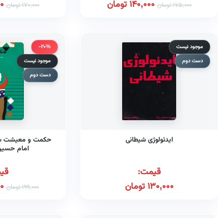
140,000
تومان
0
175,000
تومان
170,000
تومان
موجود نیست
-20%
دست دوم
موجود نیست
دست دوم
ایدئولوژی شیطانی
حکمت و معیشت شرح
امام حسین 
قیمت:
قی
130,000
تومان
00
199,000
تومان