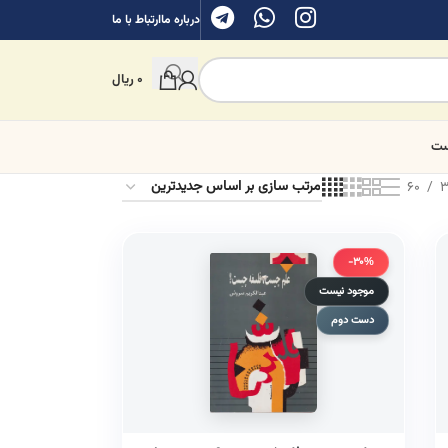
درباره ما
ارتباط با ما
0
ریال
ست
60
3
-30%
موجود نیست
دست دوم