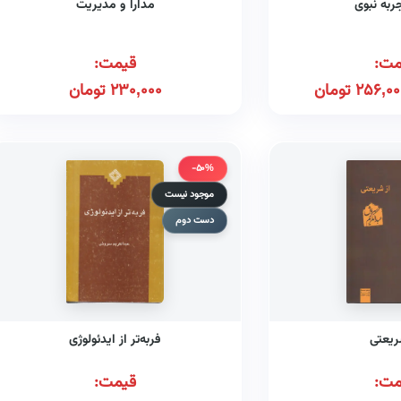
ربه نبوی
مدارا و مدیریت
مت:
قیمت:
256,00
تومان
230,000
تومان
-50%
موجود نیست
دست دوم
ریعتی
فربه‌تر از ایدئولوژی
مت:
قیمت: