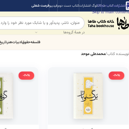
Skip to navigation
انتشارات کتاب طه
کاتالوگ انتشارات
کتاب دست دوم
فیدیبو
فرصت شغلی
Skip to main content
در همهٔ گروه‌ها
فلسفه
حقوق
ادبیات
هنر
تاریخ
نویسنده کتاب
/
محمدعلی موحد
-20%
-20%