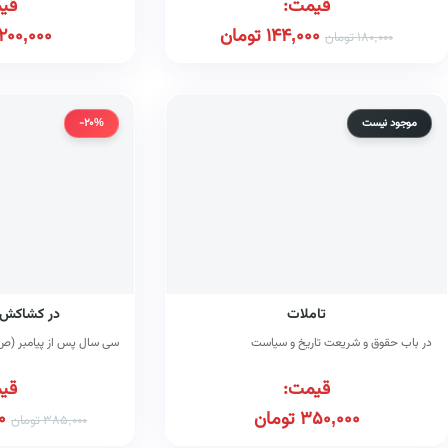
قیمت:
قی
144,000
تومان
200,000
180,000
تومان
موجود نیست
-20%
تاملات
در کشاکش 
در باب حقوق و شریعت تاریخ و سیاست
سی سال پس از پیامبر (ص
قیمت:
قی
350,000
تومان
0
385,000
تومان