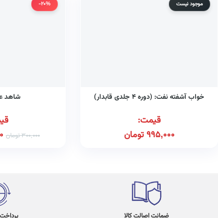
موجود نیست
-20%
خواب آشفته نفت: (دوره ۴ جلدی قابدار)
شاهد ع
قیمت:
قی
995,000
تومان
0
300,000
تومان
ضمانت اصالت کالا
پرداخت در 4