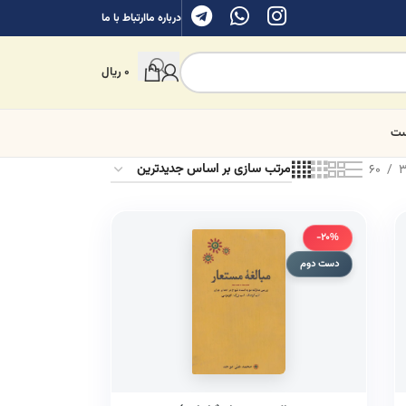
درباره ما
ارتباط با ما
0
ریال
ست
60
3
-20%
دست دوم