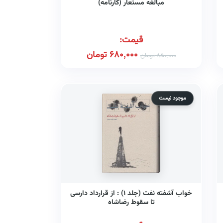
مبالغه مستعار (کارنامه)
قیمت:
680,000
تومان
850,000
تومان
موجود نیست
خواب آشفته نفت (جلد ۱) : از قرارداد دارسی
تا سقوط رضاشاه