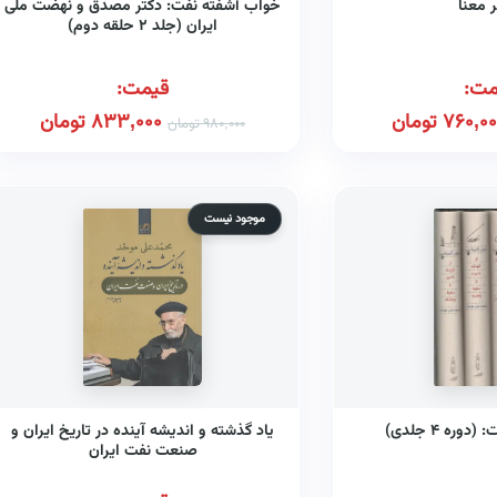
 معنا
خواب آشفته نفت: دکتر مصدق و نهضت ملی
ایران (جلد ۲ حلقه دوم)
مت:
قیمت:
760,00
تومان
833,000
تومان
980,000
تومان
موجود نیست
ره ۴ جلدی)
یاد گذشته و اندیشه آینده در تاریخ ایران و
صنعت نفت ایران