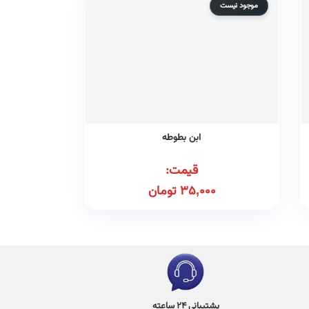
موجود نیست
ابن بطوطه
قیمت:
35,000
تومان
پشتیبانی 24 ساعته