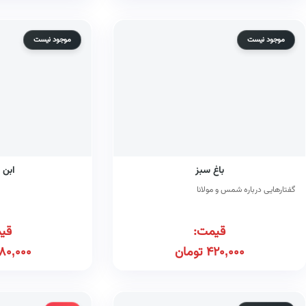
موجود نیست
موجود نیست
باغ سبز
ابن 
گفتارهایی درباره شمس و مولانا
قیمت:
قی
420,000
تومان
80,000