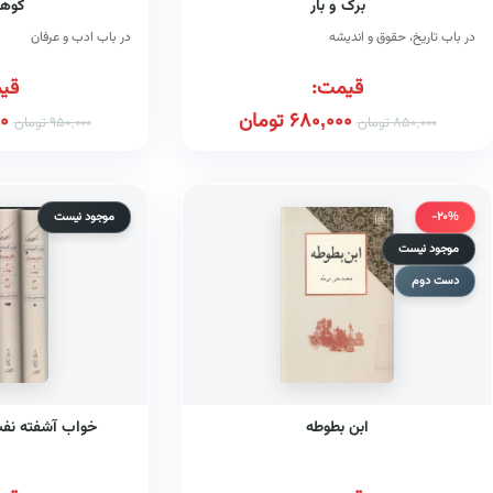
برگ و بار
گوهر
در باب تاریخ، حقوق و اندیشه
در باب ادب و عرفان
قیمت:
قی
680,000
تومان
0
850,000
تومان
950,000
تومان
-20%
موجود نیست
موجود نیست
دست دوم
ابن بطوطه
خواب آشفته نفت: (دو