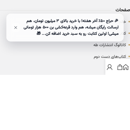
صفحات
•
🎉 حراج ۵۰٪ آخر هفته! با خرید بالای 3 میلیون تومان، هم
خانه
ارسالت رایگان میشه، هم وارد قرعه‌کشی بن ۵۰۰ هزار تومانی
•
کتاب‌ها
میشی! اولین کتابت رو به سبد خرید اضافه کن... 🎁
•
کاتالوگ انتشارات طه
•
کتاب‌های دست دوم
•
بلاگ
ارتباط با خانه کتاب طاها
info@ketabtaha.com
025-37842039
ایران، قم، بلوار معلم، مجتمع ناشران، طبقه سوم، واحد ۳۱۴