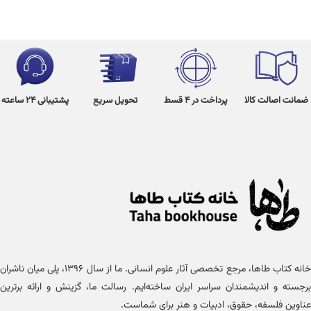
ضمانت اصالت کالا
پرداخت در 4 قسط
تحویل سریع
پشتیبانی 24 ساعته
خانه کتاب طاها، مرجع تخصصی آثار علوم انسانی. ما از سال ۱۳۹۶، پلی میان ناشران
برجسته و اندیشمندان سراسر ایران ساخته‌ایم. رسالت ما، گزینش و ارائه برترین
عناوین فلسفه، حقوق، ادبیات و هنر برای شماست.