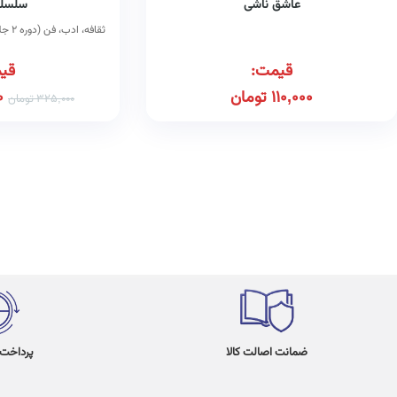
عاشق ناشی
سلسله
ثقافه، ادب، فن (دوره ۲ جلدی)
قیمت:
قی
110,000
تومان
0
325,000
تومان
ضمانت اصالت کالا
پرداخت در 4