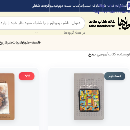
Skip to navigation
انتشارات کتاب طه
کاتالوگ انتشارات
کتاب دست دوم
فیدیبو
فرصت شغلی
Skip to main content
در همهٔ گروه‌ها
فلسفه
حقوق
ادبیات
هنر
تاریخ
نویسنده کتاب
/
موسی بیدج
دست دوم
-20%