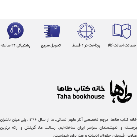
ضمانت اصالت کالا
پرداخت در 4 قسط
تحویل سریع
پشتیبانی 24 ساعته
خانه کتاب طاها، مرجع تخصصی آثار علوم انسانی. ما از سال ۱۳۹۶، پلی میان ناشران
برجسته و اندیشمندان سراسر ایران ساخته‌ایم. رسالت ما، گزینش و ارائه برترین
عناوین فلسفه، حقوق، ادبیات و هنر برای شماست.