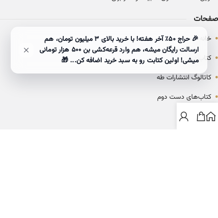
صفحات
•
خانه
🎉 حراج ۵۰٪ آخر هفته! با خرید بالای 3 میلیون تومان، هم
ارسالت رایگان میشه، هم وارد قرعه‌کشی بن ۵۰۰ هزار تومانی
•
کتاب‌ها
میشی! اولین کتابت رو به سبد خرید اضافه کن... 🎁
•
کاتالوگ انتشارات طه
•
کتاب‌های دست دوم
•
بلاگ
ارتباط با خانه کتاب طاها
info@ketabtaha.com
025-37842039
ایران، قم، بلوار معلم، مجتمع ناشران، طبقه سوم، واحد ۳۱۴