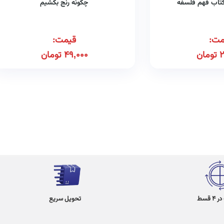
کتاب فهم فلسفه
چگونه رنج بکشیم
مت:
قیمت:
2
تومان
49,000
تومان
 قسط
تحویل سریع