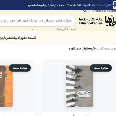
Skip to navigation
انتشارات کتاب طه
کاتالوگ انتشارات
کتاب دست دوم
فیدیبو
فرصت شغلی
Skip to main content
در همهٔ گروه‌ها
فلسفه
حقوق
ادبیات
هنر
تاریخ
نویسنده کتاب
/
کریستوفر همیلتون
موجود نیست
موجود نیست