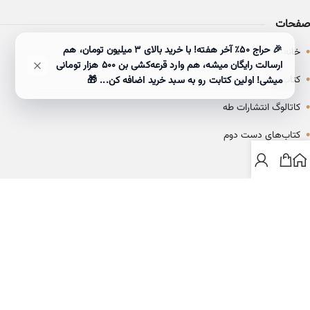
صفحات
•
🎉 حراج ۵۰٪ آخر هفته! با خرید بالای 3 میلیون تومان، هم
خانه
ارسالت رایگان میشه، هم وارد قرعه‌کشی بن ۵۰۰ هزار تومانی
•
کتاب‌ها
میشی! اولین کتابت رو به سبد خرید اضافه کن... 🎁
•
کاتالوگ انتشارات طه
•
کتاب‌های دست دوم
•
بلاگ
ارتباط با خانه کتاب طاها
info@ketabtaha.com
025-37842039
ایران، قم، بلوار معلم، مجتمع ناشران، طبقه سوم، واحد ۳۱۴