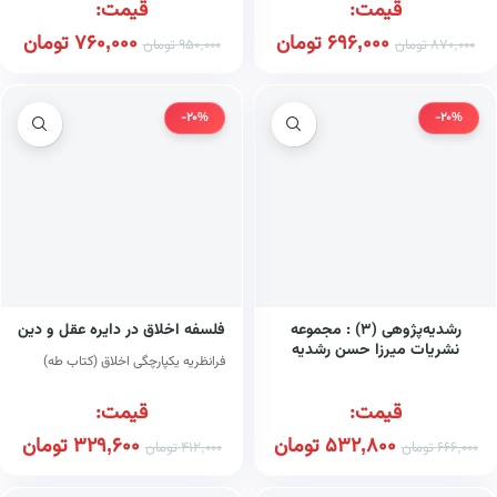
قیمت:
قیمت:
696,000
تومان
760,000
تومان
870,000
تومان
950,000
تومان
-20%
-20%
رشدیه‌پژوهی (۳) : مجموعه
فلسفه اخلاق در دایره عقل و دین
نشریات میرزا حسن رشدیه
فرانظریه یکپارچگی اخلاق (کتاب طه)
تبریزی (کتاب طه)
قیمت:
قیمت:
532,800
تومان
329,600
تومان
666,000
تومان
412,000
تومان