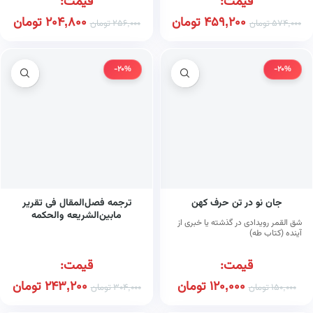
قیمت:
قیمت:
459,200
تومان
204,800
تومان
574,000
تومان
256,000
تومان
-20%
-20%
جان نو در تن حرف کهن
ترجمه فصل‌المقال فی تقریر
مابین‌الشریعه والحکمه
شق القمر رویدادی در گذشته یا خبری از
من‌الاتصال (کتاب طه)
آینده (کتاب طه)
قیمت:
قیمت:
120,000
تومان
243,200
تومان
150,000
تومان
304,000
تومان