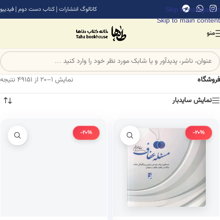
Skip to navigation
کاتالوگ انتشارات
|
کتاب دست دوم
|
فیدیبو
Skip to main content
منو
فروشگاه
نمایش 1–20 از 49151 نتیجه
نمایش سایدبار
-20%
-20%