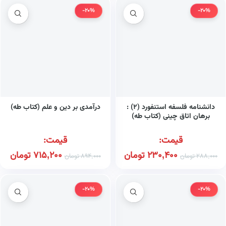
-20%
-20%
دانشنامه فلسفه استنفورد (۲) :
درآمدی بر دین و علم (کتاب طه)
برهان اتاق چینی (کتاب طه)
قیمت:
قیمت:
230,400
تومان
715,200
تومان
288,000
تومان
894,000
تومان
-20%
-20%