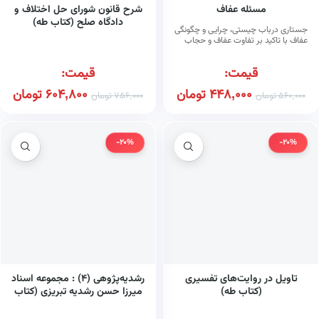
مسئله عفاف
شرح قانون شورای حل اختلاف و
دادگاه صلح (کتاب طه)
جستاری درباب چیستی، چرایی و چگونگی
عفاف با تاکید بر تفاوت عفاف و حجاب
(کتاب طه)
قیمت:
قیمت:
448,000
تومان
604,800
تومان
560,000
تومان
756,000
تومان
-20%
-20%
تاویل در روایت‌های تفسیری
رشدیه‌پژوهی (۴) : مجموعه اسناد
(کتاب طه)
میرزا حسن رشدیه تبریزی (کتاب
طه)