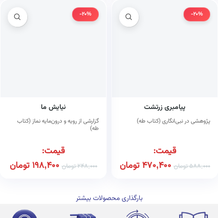
-20%
-20%
پیامبری زرتشت
نیایش ما
پژوهشی در نبی‌انگاری (کتاب طه)
گزارشی از رویه و درون‌مایه نماز (کتاب
طه)
قیمت:
قیمت:
470,400
تومان
198,400
تومان
588,000
تومان
248,000
تومان
بارگذاری محصولات بیشتر