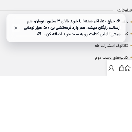
صفحات
•
🎉 حراج ۵۰٪ آخر هفته! با خرید بالای 3 میلیون تومان، هم
خانه
ارسالت رایگان میشه، هم وارد قرعه‌کشی بن ۵۰۰ هزار تومانی
•
کتاب‌ها
میشی! اولین کتابت رو به سبد خرید اضافه کن... 🎁
•
کاتالوگ انتشارات طه
•
کتاب‌های دست دوم
•
بلاگ
ارتباط با خانه کتاب طاها
info@ketabtaha.com
025-37842039
ایران، قم، بلوار معلم، مجتمع ناشران، طبقه سوم، واحد ۳۱۴