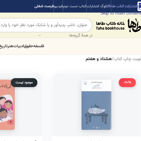
Skip to navigation
انتشارات کتاب طه
کاتالوگ انتشارات
کتاب دست دوم
فیدیبو
فرصت شغلی
Skip to main content
در همهٔ گروه‌ها
فلسفه
حقوق
ادبیات
هنر
تاریخ
نوبت چاپ کتاب
/
هشتاد و هفتم
-20%
موجود نیست