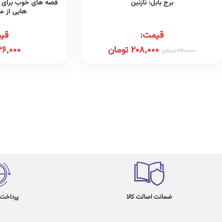
برج بابل: نازنین
هایی از م
قیمت:
قی
208,000
تومان
6,000
260,000
تومان
ضمانت اصالت کالا
پرداخت در 4