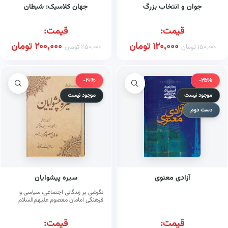
جوان و انتخاب بزرگ
جهان کلاسیک: شیطان
قیمت:
قیمت:
120,000
تومان
200,000
تومان
150,000
تومان
250,000
تومان
-20%
-35%
موجود نیست
موجود نیست
دست دوم
آزادی معنوی
سیره پیشوایان
نگرشی بر زندگانی اجتماعی، سیاسی و
فرهنگی امامان معصوم علیهم‌السلام
قیمت:
قیمت: