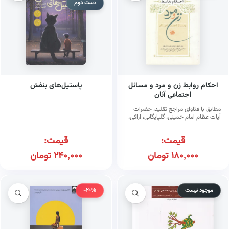
دست دوم
احکام روابط زن و مرد و مسائل
پاستیل‌های بنفش
اجتماعی آنان
مطابق با فتاوای مراجع تقلید، حضرات
آیات عظام امام خمینی، گلپایگانی، اراکی،
تبریزی، لنکرانی، بهجت، خامنه‌ای،
سیستانی و مکارم شیرازی
قیمت:
قیمت:
180,000
تومان
240,000
تومان
موجود نیست
-20%