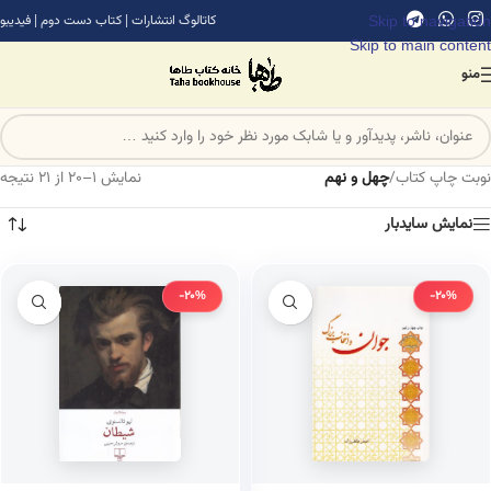
Skip to navigation
کاتالوگ انتشارات
|
کتاب دست دوم
|
فیدیبو
Skip to main content
منو
نوبت چاپ کتاب
/
چهل و نهم
نمایش 1–20 از 21 نتیجه
نمایش سایدبار
-20%
-20%