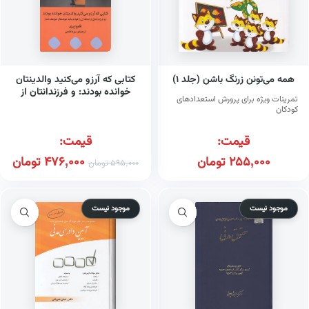
همه می‌تونن زرنگ باشن (جلد ۱)
کتابی که آرزو می‌کنید والدینتان
خوانده بودند: و فرزندانتان از
تمرینات ویژه برای پرورش استعدادهای
اینکه آن را خوانده‌اید خوشحال
کودکان
خواهند شد
قیمت:
قیمت:
255,000
تومان
476,000
تومان
595,000
تومان
موجود نیست
موجود نیست