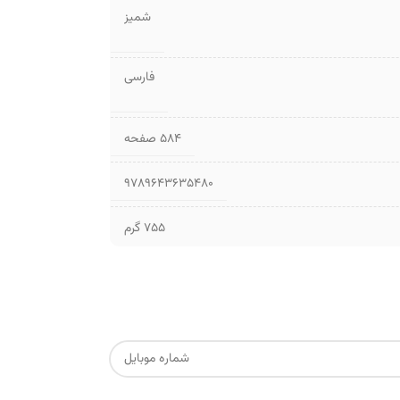
شمیز
فارسی
۵۸۴ صفحه
9789643635480
755 گرم