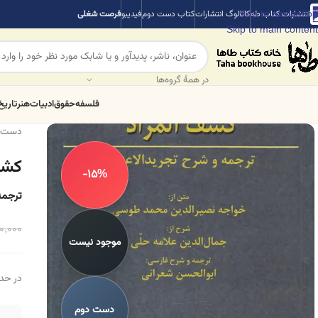
Skip to navigation
انتشارات کتاب طه
کاتالوگ انتشارات
کتاب دست دوم
فیدیبو
فرصت شغلی
Skip to main content
در همهٔ گروه‌ها
فلسفه
حقوق
ادبیات
هنر
تاریخ
دست 
کشف
-15%
ترجمه
0,000
موجود نیست
در حد 
دست دوم