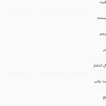
فیت
یسنده
رجم
ر
 انتشار
بت چاپ
ع