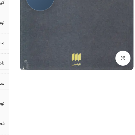
کی
نو
مت
برای بزرگنمایی کلیک کنید
ناش
سال
نو
قط