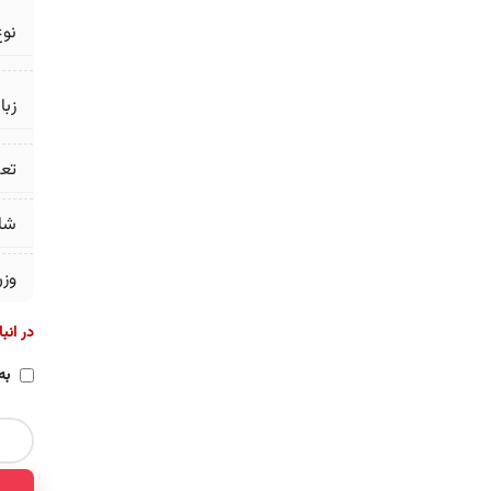
نوع
زبا
تع
شا
وز
در انب
به