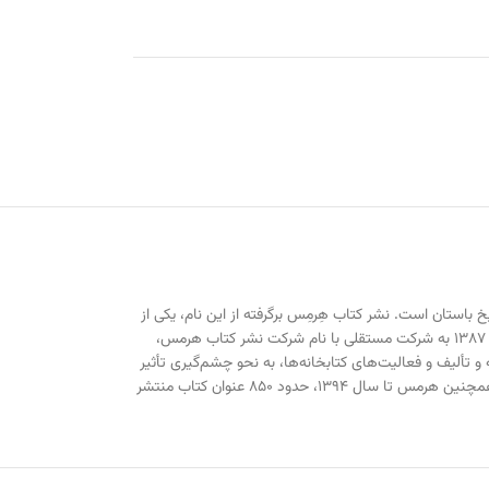
باستان است. نشر کتاب هِرمِس برگرفته از این نام، یکی از
معروف‌ترین انتشارات کتاب ایران، با بیش از دو دهه تجربه و فعالیت است. شهر کتاب با تاسیس و راه‌اندازی انتشارات هرمس و سپس تبدیل این واحد انتشاراتی در سال ۱۳۸۷ به شرکت مستقلی با نام شرکت نشر کتاب هرمس،
و تألیف و فعالیت‌های کتابخانه‌ها، به نحو چشم‌گیری تأثیر
بگذارد. به علت بالا بودن کیفیت کتاب‌ها، بسیاری از استادان و مؤلفان و مترجمان مطرح کشور با این نشر همکاری نموده و آثار خود را برای انتشار به هرمس سپرده‌اند. همچنین هرمس تا سال ۱۳۹۴، حدود ۸۵۰ عنوان کتاب منتشر