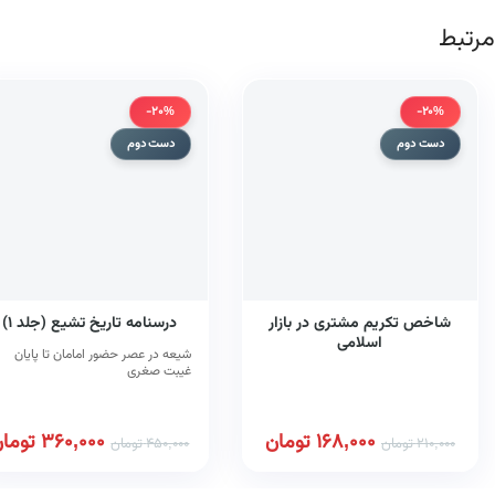
مرتبط
-20%
-20%
دست دوم
دست دوم
شاخص تکریم مشتری در بازار
درسنامه تاریخ تشیع (جلد ۱)
اسلامی
شیعه در عصر حضور امامان تا پایان
غیبت صغری
168,000
تومان
360,000
توما
210,000
تومان
450,000
تومان