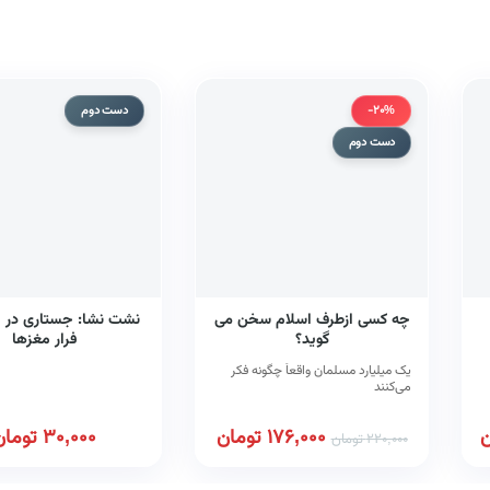
-20%
دست دوم
دست دوم
چه کسی ازطرف اسلام سخن می
نشت نشا: جستاری در پ
گوید؟
فرار مغزها
یک میلیارد مسلمان واقعاً چگونه فکر
می‌کنند
ن
176,000
تومان
30,000
تومان
220,000
تومان