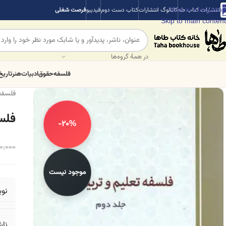
Skip to navigation
انتشارات کتاب طه
کاتالوگ انتشارات
کتاب دست دوم
فیدیبو
فرصت شغلی
Skip to main content
در همهٔ گروه‌ها
فلسفه
حقوق
ادبیات
هنر
تاریخ
فلسفه
فلس
-20%
0,000
موجود نیست
نو
ناش