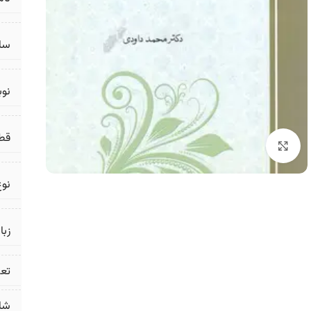
سال
نو
قط
برای بزرگنمایی کلیک کنید
نوع
زبا
تع
شا