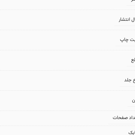
 انتشار
بت چاپ
ع
 جلد
ن
داد صفحات
بک