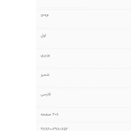
1394
اول
وزیری
شمیز
فارسی
۲۰۸ صفحه
9786002980752