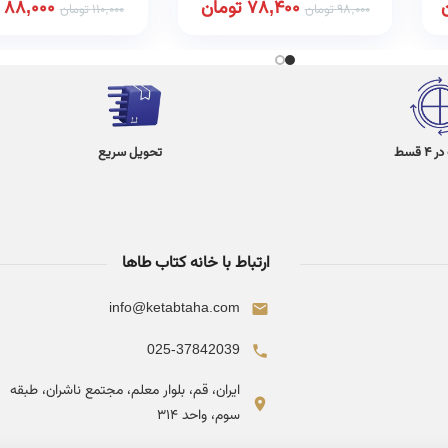
78,400
تومان
88,000
98,000
تومان
110,000
تومان
 قسط
تحویل سریع
ارتباط با خانه کتاب طاها
info@ketabtaha.com
025-37842039
ایران، قم، بلوار معلم، مجتمع ناشران، طبقه
سوم، واحد ۳۱۴