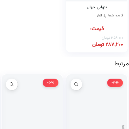
تنهایی جهان
گزیده اشعار پل الوار
قیمت:
359,000
تومان
287,200
تومان
مرتبط
-50%
-20%