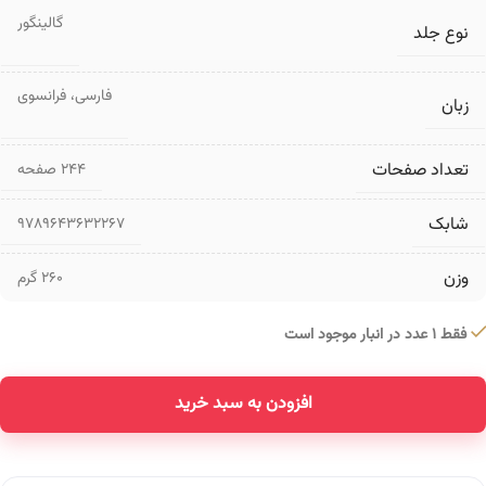
گالینگور
نوع جلد
فارسی
،
فرانسوی
زبان
تعداد صفحات
۲۴۴ صفحه
شابک
9789643632267
وزن
260 گرم
فقط 1 عدد در انبار موجود است
افزودن به سبد خرید
Alternative: