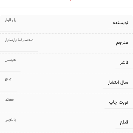
پل الوار
نویسنده
محمدرضا پارسایار
مترجم
هرمس
ناشر
1402
سال انتشار
هفتم
نوبت چاپ
پالتویی
قطع