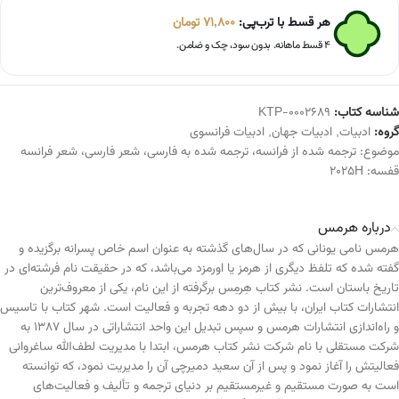
هر قسط با ترب‌پی:
71,800
تومان
۴ قسط ماهانه. بدون سود، چک و ضامن.
شناسه کتاب:
KTP-0002689
گروه:
ادبیات
,
ادبیات جهان
,
ادبیات فرانسوی
موضوع:
ترجمه شده از فرانسه
،
ترجمه شده به فارسی
،
شعر فارسی
،
شعر فرانسه
قفسه:
2025H
درباره هرمس
هرمس نامی یونانی که در سال‌های گذشته به عنوان اسم خاص پسرانه برگزیده و
گفته شده که تلفظ دیگری از هرمز یا اورمزد می‌باشد، که در حقیقت نام فرشته‌ای در
تاریخ باستان است. نشر کتاب هِرمِس برگرفته از این نام، یکی از معروف‌ترین
انتشارات کتاب ایران، با بیش از دو دهه تجربه و فعالیت است. شهر کتاب با تاسیس
و راه‌اندازی انتشارات هرمس و سپس تبدیل این واحد انتشاراتی در سال ۱۳۸۷ به
شرکت مستقلی با نام شرکت نشر کتاب هرمس، ابتدا با مدیریت لطف‌الله ساغروانی
فعالیتش را آغاز نمود و پس از آن سعید دمیرچی آن را مدیریت نمود، که توانسته
است به صورت مستقیم و غیرمستقیم بر دنیای ترجمه و تألیف و فعالیت‌های