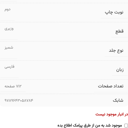
دوم
نوبت چاپ
وزیری
قطع
شمیز
نوع جلد
فارسی
زبان
تعداد صفحات
۷۱۲ صفحه
شابک
9789643058784
در انبار موجود نیست
موجود شد به من از طرق پیامک اطلاع بده