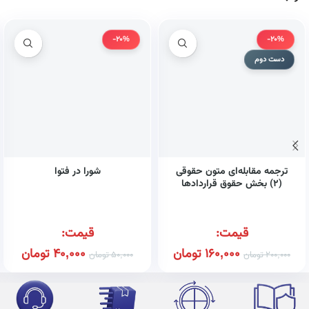
-20%
-20%
دست دوم
ترجمه مقابله‌ای متون حقوقی
شورا در فتوا
(۲) بخش حقوق قراردادها
همراه با واژه‌نامه، تلفظ واژگان و
تمامی نمونه سوالات امتحانی
پایان ترم و پاسخ تشریحی آن‌ها
قیمت:
قیمت:
160,000
تومان
40,000
تومان
200,000
تومان
50,000
تومان