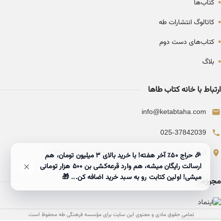
•
کتاب‌ها
•
کاتالوگ انتشارات طه
•
کتاب‌های دست دوم
•
بلاگ
ارتباط با خانه کتاب طاها
info@ketabtaha.com
025-37842039
ایران، قم، بلوار معلم، مجتمع ناشران، طبقه سوم، واحد ۳۱۴
🎉 حراج ۵۰٪ آخر هفته! با خرید بالای 3 میلیون تومان، هم
ارسالت رایگان میشه، هم وارد قرعه‌کشی بن ۵۰۰ هزار تومانی
میشی! اولین کتابت رو به سبد خرید اضافه کن... 🎁
مجوزها
تمامی حقوق مادی و معنوی این سایت برای مؤسسه فرهنگی طه محفوظ است.