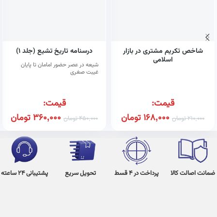
شاخص تکریم مشتری در بازار
درسنامه تاریخ تشیع (جلد ۱)
اسلامی
شیعه در عصر حضور امامان تا پایان
غیبت صغری
قیمت:
قیمت:
168,000
تومان
360,000
تومان
210,000
تومان
450,000
تومان
ضمانت اصالت کالا
پرداخت در 4 قسط
تحویل سریع
پشتیبانی 24 ساعته