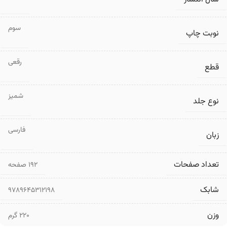
سوم
نوبت چاپ
رقعی
قطع
شمیز
نوع جلد
فارسی
زبان
تعداد صفحات
۱۹۲ صفحه
شابک
9789645312198
وزن
220 گرم