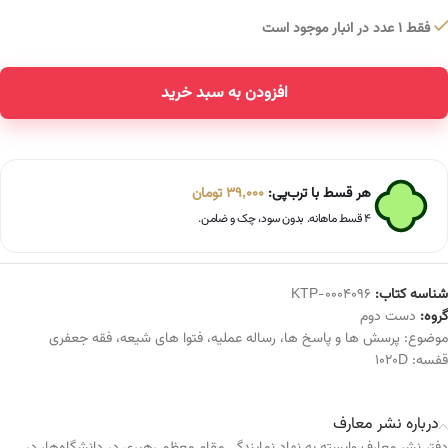
فقط 1 عدد در انبار موجود است
افزودن به سبد خرید
Alternative:
هر قسط با ترب‌پی:
39,000
تومان
۴ قسط ماهانه. بدون سود، چک و ضامن.
شناسه کتاب:
KTP-0004096
گروه:
دست دوم
موضوع:
پرسش ها و پاسخ ها
،
رساله عملیه
،
فتوا های شیعه
،
فقه جعفری
قفسه:
1020D
درباره نشر معارف