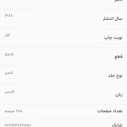
1388
سال انتشار
اول
نوبت چاپ
وزیری
قطع
شمیز
نوع جلد
فارسی
زبان
تعداد صفحات
۲۸۸ صفحه
شابک
9789648261257