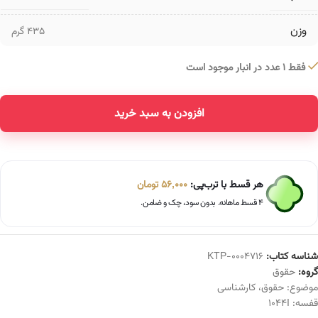
وزن
435 گرم
فقط 1 عدد در انبار موجود است
افزودن به سبد خرید
Alternative:
هر قسط با ترب‌پی:
56,000
تومان
۴ قسط ماهانه. بدون سود، چک و ضامن.
شناسه کتاب:
KTP-0004716
گروه:
حقوق
موضوع:
حقوق
،
کارشناسی
قفسه:
1044I