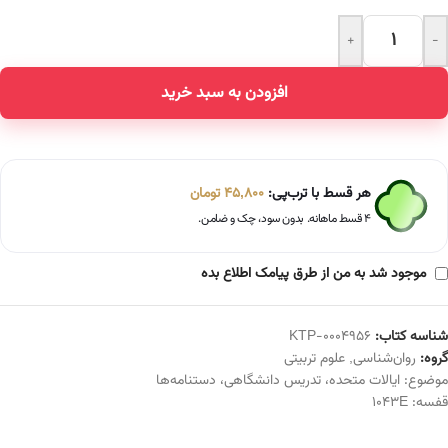
+
-
Alternative:
افزودن به سبد خرید
هر قسط با ترب‌پی:
45,800
تومان
۴ قسط ماهانه. بدون سود، چک و ضامن.
موجود شد به من از طرق پیامک اطلاع بده
شناسه کتاب:
KTP-0004956
گروه:
روان‌شناسی
,
علوم تربیتی
موضوع:
ایالات متحده
،
تدریس دانشگاهی
،
دستنامه‌ها
قفسه:
1043E