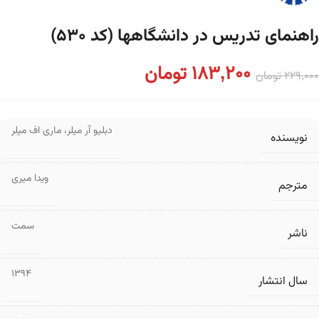
راهنمای تدریس در دانشگاهها (کد ۵۳۰)
183,200
تومان
229,000
تومان
دبلیو آر میلر
،
ماری اف میلر
نویسنده
ویدا میری
مترجم
سمت
ناشر
1394
سال انتشار