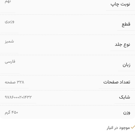
نهم
نوبت چاپ
وزیری
قطع
شمیز
نوع جلد
فارسی
زبان
تعداد صفحات
۳۲۸ صفحه
شابک
9786000201432
وزن
450 گرم
موجود در انبار