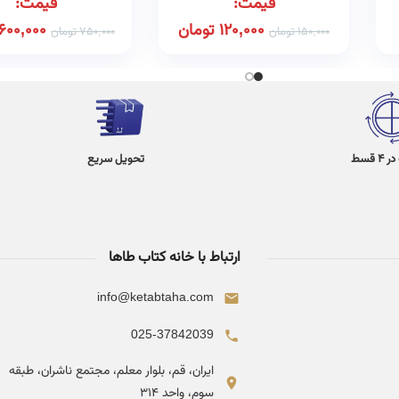
قیمت:
قیمت:
120,000
تومان
600,000
150,000
تومان
750,000
تومان
 قسط
تحویل سریع
ارتباط با خانه کتاب طاها
info@ketabtaha.com
025-37842039
ایران، قم، بلوار معلم، مجتمع ناشران، طبقه
سوم، واحد ۳۱۴