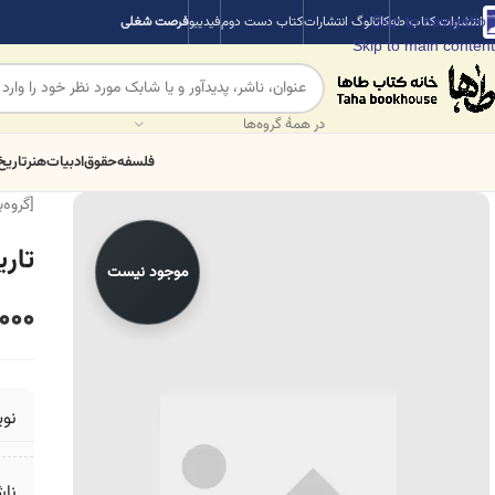
Skip to navigation
انتشارات کتاب طه
کاتالوگ انتشارات
کتاب دست دوم
فیدیبو
فرصت شغلی
Skip to main content
در همهٔ گروه‌ها
فلسفه
حقوق
ادبیات
هنر
تاریخ
[گروه‌
تاری
موجود نیست
,000
نو
ناش