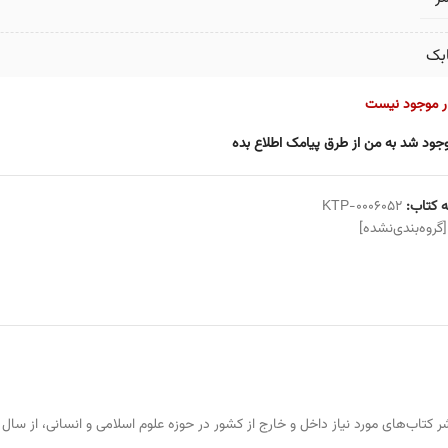
بک
ار موجود نیست
جود شد به من از طرق پیامک اطلاع بده
 کتاب:
KTP-0006052
[گروه‌بندی‌نشده]