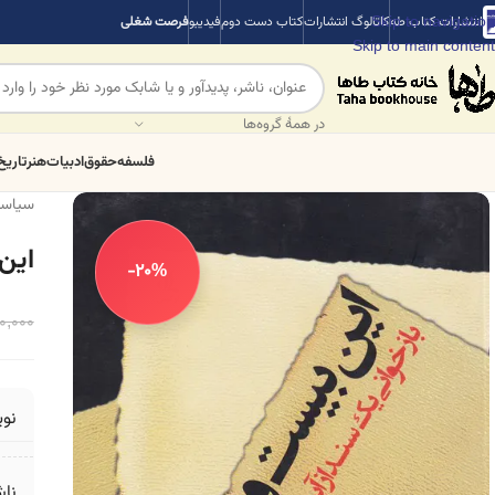
Skip to navigation
انتشارات کتاب طه
کاتالوگ انتشارات
کتاب دست دوم
فیدیبو
فرصت شغلی
Skip to main content
در همهٔ گروه‌ها
فلسفه
حقوق
ادبیات
هنر
تاریخ
سیاس
این
-20%
0,000
نو
ناش