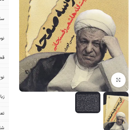
سال
نو
قط
نوع
برای بزرگنمایی کلیک کنید
زبا
تع
شا