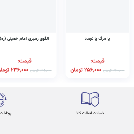
یا مرگ یا تجدد
الگوی رهبری امام خمینی (ره)
قیمت:
قیمت:
256,000
تومان
236,000
توما
320,000
تومان
295,000
تومان
ضمانت اصالت کالا
پرداخت در 4