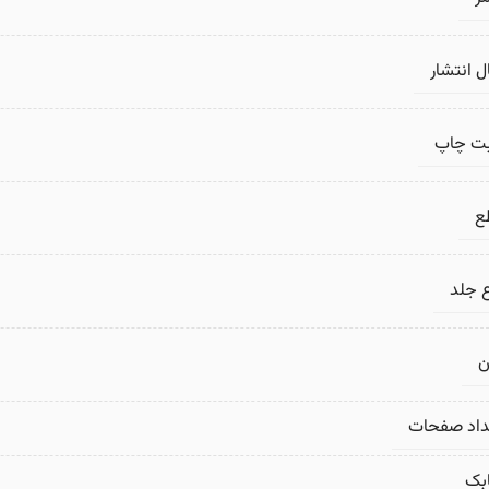
 انتشار
بت چاپ
ع
 جلد
ن
داد صفحات
بک