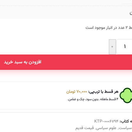
ن
انبار موجود است
+
Altern
افزودن به سبد خرید
هر قسط با ترب‌پی:
70,000
تومان
۴ قسط ماهانه. بدون سود، چک و ضامن.
 کتاب:
KTP-0006794
سیاست
,
علوم سیاسی
,
قیمت قدیم