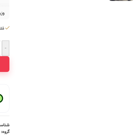
وز
فقط 2 عدد در 
-
ative:
شناسه
گروه: