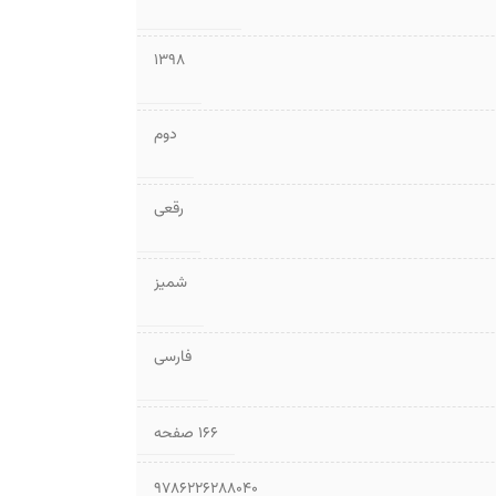
1398
دوم
رقعی
شمیز
فارسی
۱۶۶ صفحه
9786226288040