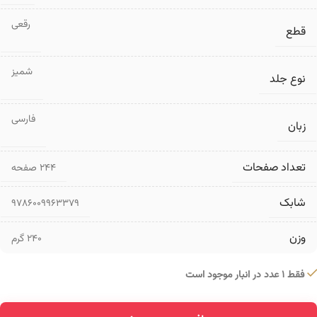
رقعی
قطع
شمیز
نوع جلد
فارسی
زبان
تعداد صفحات
۲۴۴ صفحه
شابک
9786009963379
وزن
240 گرم
فقط 1 عدد در انبار موجود است