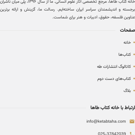
خانه کتاب طاها، مرجع تخصصی آثار علوم انسانی. ما از سال ۱۳۹۶، پلی میان ناشران
برجسته و اندیشمندان سراسر ایران ساخته‌ایم. رسالت ما، گزینش و ارائه برترین
عناوین فلسفه، حقوق، ادبیات و هنر برای شماست.
صفحات
•
خانه
•
کتاب‌ها
•
کاتالوگ انتشارات طه
•
کتاب‌های دست دوم
•
بلاگ
ارتباط با خانه کتاب طاها
info@ketabtaha.com
025-37842039