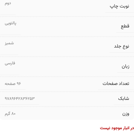
دوم
نوبت چاپ
پالتویی
قطع
شمیز
نوع جلد
فارسی
زبان
تعداد صفحات
۹۶ صفحه
شابک
9789642836253
وزن
80 گرم
در انبار موجود نیست