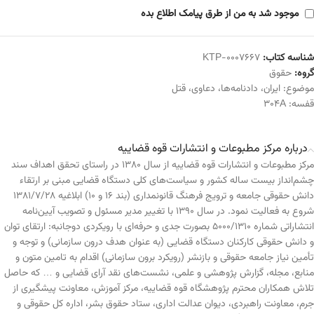
موجود شد به من از طرق پیامک اطلاع بده
شناسه کتاب:
KTP-0007667
گروه:
حقوق
موضوع:
ایران
،
دادنامه‌ها
،
دعاوی
،
قتل
قفسه:
304A
درباره مرکز مطبوعات و انتشارات قوه قضاییه
مرکز مطبوعات و انتشارات قوه قضاییه از سال ۱۳۸۰ در راستای تحقق اهداف سند
چشم‌انداز بیست ساله کشور و سیاست‌های کلی دستگاه قضایی مبنی بر ارتقاء
دانش حقوقی جامعه و ترویج فرهنگ قانونمداری (بند ۱۶ و ۱۰) ابلاغیه ۱۳۸۱/۷/۲۸
شروع به فعالیت نمود. در سال ۱۳۹۰ با تغییر مدیر مسئول و تصویب آیین‌نامه
انتشاراتی شماره ۵۰۰۰/۱۳۱۰ بصورت جدی و حرفه‌ای با رویکردی دوجانبه: ارتقای توان
و دانش حقوقی کارکنان دستگاه قضایی (به عنوان هدف درون سازمانی) و توجه و
تأمین نیاز جامعه حقوقی و بازنشر (رویکرد برون سازمانی) اقدام به تامین متون و
منابع، مجله، گزارش پژوهشی و علمی، نشست‌های نقد آرای قضایی و … که حاصل
تلاش همکاران محترم پژوهشگاه قوه قضاییه، مرکز آموزش، معاونت پیشگیری از
جرم، معاونت راهبردی، دیوان عدالت اداری، ستاد حقوق بشر، اداره کل حقوقی و