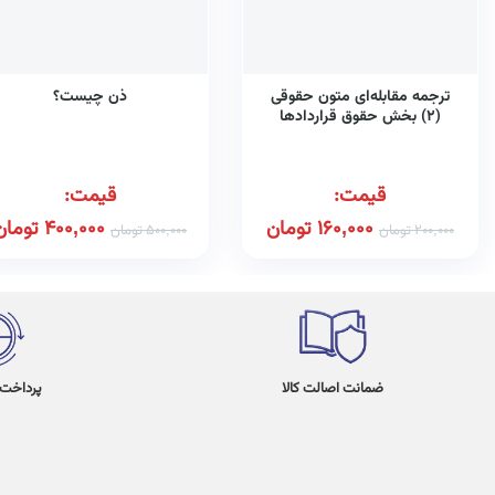
ترجمه مقابله‌ای متون حقوقی
ذن چیست؟
(۲) بخش حقوق قراردادها
همراه با واژه‌نامه، تلفظ واژگان و
تمامی نمونه سوالات امتحانی
پایان ترم و پاسخ تشریحی آن‌ها
قیمت:
قیمت:
160,000
تومان
400,000
تومان
200,000
تومان
500,000
تومان
ضمانت اصالت کالا
پرداخت در 4