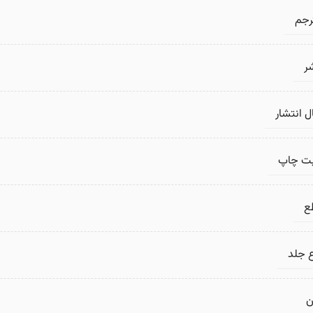
رجم
ر
 انتشار
بت چاپ
ع
 جلد
ن