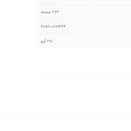
۲۷۲ صفحه
9786001171444
270 گرم