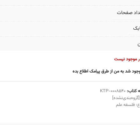
داد صفحات
بک
ن
ار موجود نیست
جود شد به من از طرق پیامک اطلاع بده
 کتاب:
KTP-0008540
[گروه‌بندی‌نشده]
ع:
فلسفه علم