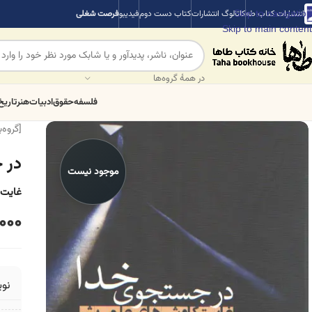
Skip to navigation
انتشارات کتاب طه
کاتالوگ انتشارات
کتاب دست دوم
فیدیبو
فرصت شغلی
Skip to main content
در همهٔ گروه‌ها
فلسفه
حقوق
ادبیات
هنر
تاریخ
[گروه‌
در 
موجود نیست
غایت 
000
نو