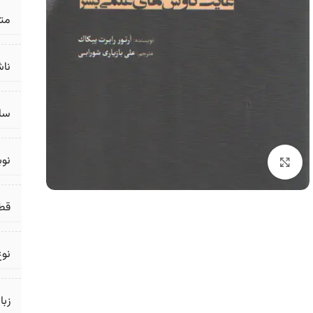
مت
ناش
سال
نو
برای بزرگنمایی کلیک کنید
قط
نوع
زبا