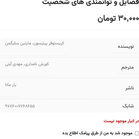
فضایل و توانمندی های شخصیت
30,000
تومان
کریستوفر پیترسون
،
مارتین سلیگمن
نویسنده
کورش نامداری
،
مهدی آیتی
مترجم
یار مانا
ناشر
شابک
9786007768655
در انبار موجود نیست
موجود شد به من از طرق پیامک اطلاع بده