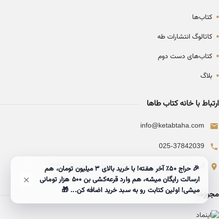
•
کتاب‌ها
•
کاتالوگ انتشارات طه
•
کتاب‌های دست دوم
•
بلاگ
ارتباط با خانه کتاب طاها
info@ketabtaha.com
025-37842039
ایران، قم، بلوار معلم، مجتمع ناشران، طبقه سوم، واحد ۳۱۴
🎉 حراج ۵۰٪ آخر هفته! با خرید بالای 3 میلیون تومان، هم
ارسالت رایگان میشه، هم وارد قرعه‌کشی بن ۵۰۰ هزار تومانی
میشی! اولین کتابت رو به سبد خرید اضافه کن... 🎁
مجوزها