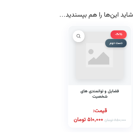
شاید این‌ها را هم بپسندید…
-40%
دست دوم
فضایل و توانمندی های
شخصیت
قیمت:
510,000
تومان
850,000
تومان