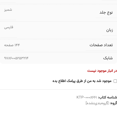
شمیز
نوع جلد
فارسی
زبان
تعداد صفحات
۱۴۴ صفحه
شابک
9786005253214
در انبار موجود نیست
موجود شد به من از طرق پیامک اطلاع بده
شناسه کتاب:
KTP-0008661
گروه:
[گروه‌بندی‌نشده]