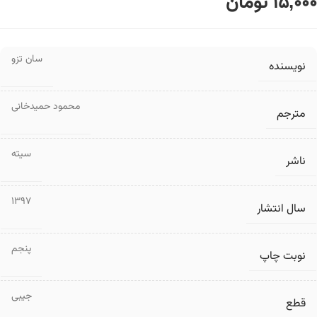
15,000
تومان
سان تزو
نویسنده
محمود حمیدخانی
مترجم
سیته
ناشر
1397
سال انتشار
پنجم
نوبت چاپ
جیبی
قطع