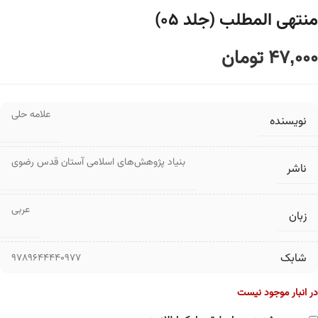
منتهی المطلب (جلد ۰۵)
47,000
تومان
علامه حلی
نویسنده
بنیاد پژوهش‌های اسلامی آستان قدس رضوی
ناشر
عربی
زبان
شابک
9789644440977
در انبار موجود نیست