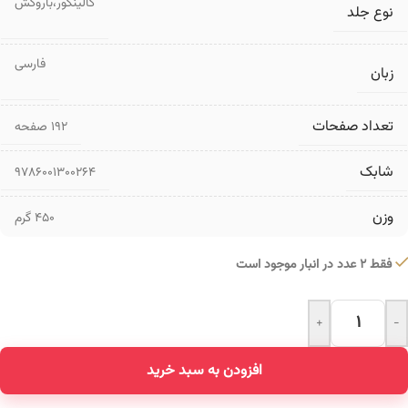
گالینگور،باروکش
نوع جلد
فارسی
زبان
تعداد صفحات
۱۹۲ صفحه
شابک
9786001300264
وزن
450 گرم
فقط 2 عدد در انبار موجود است
+
-
Alternative:
افزودن به سبد خرید