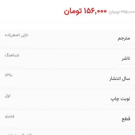
156,000
تومان
195,000
تومان
نازلی اصغرزاده
مترجم
شباهنگ
ناشر
1390
سال انتشار
اول
نوبت چاپ
وزیری
قطع