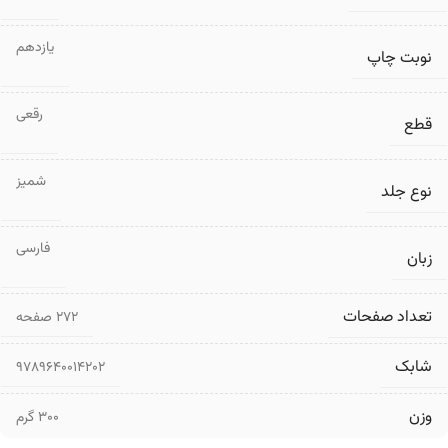
یازدهم
نوبت چاپ
رقعی
قطع
شمیز
نوع جلد
فارسی
زبان
تعداد صفحات
۲۷۲ صفحه
شابک
9789640014202
وزن
300 گرم