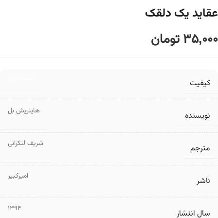
عقاید یک دلقک
35,000
تومان
دست دوم
کیفیت
هاینریش بل
نویسنده
شریف لنکرانی
مترجم
امیرکبیر
ناشر
1394
سال انتشار