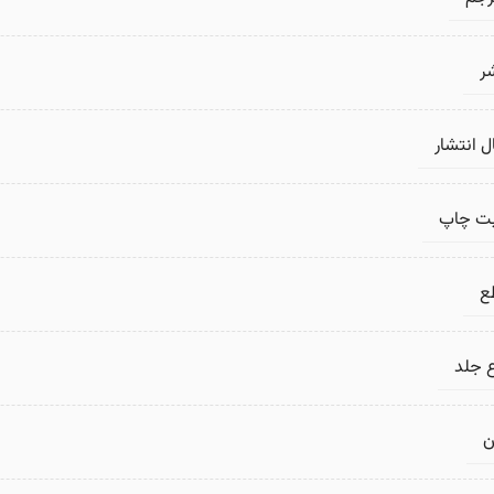
ر
 انتشار
بت چاپ
ع
 جلد
ن