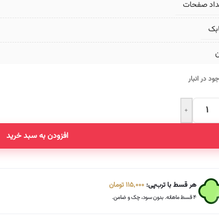
داد صفحات
بک
ن
ود در انبار
+
Altern
افزودن به سبد خرید
هر قسط با ترب‌پی:
115,000
تومان
۴ قسط ماهانه. بدون سود، چک و ضامن.