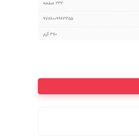
۲۳۲ صفحه
9786009963355
380 گرم