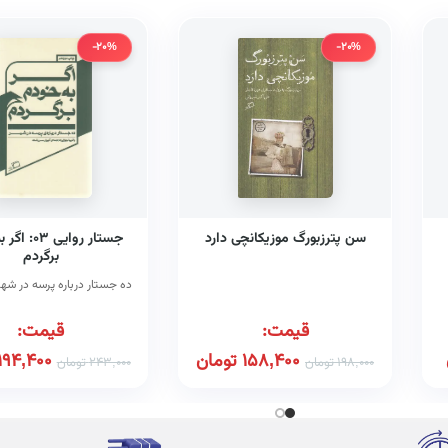
-20%
-20%
سن پترزبورگ موزیکانچی دارد
جستار روایی 
برگردم
ده جستار درباره پرسه در شهر
قیمت:
قیمت:
158,400
تومان
194,400
198,000
تومان
243,000
تومان