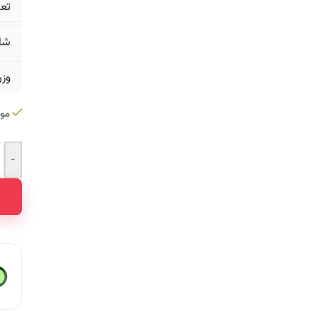
تع
شا
وز
موج
-
ative: