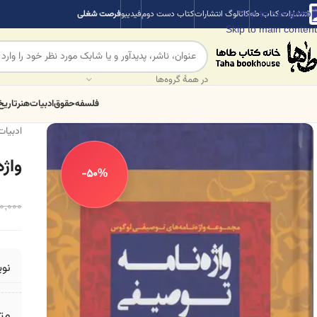
Skip to navigation
انتشارات کتاب طه
کاتالوگ انتشارات
کتاب دست دوم
فیدیبو
فرصت شغلی
Skip to main content
در همهٔ گروه‌ها
فلسفه
حقوق
ادبیات
هنر
تاریخ
ادبیات
واژ
-50%
0,000
نو
مت