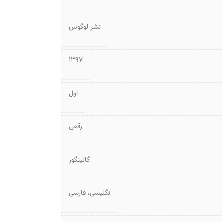
نشر لوگوس
1397
اول
رقعی
گالینگور
انگلیسی
،
فارسی