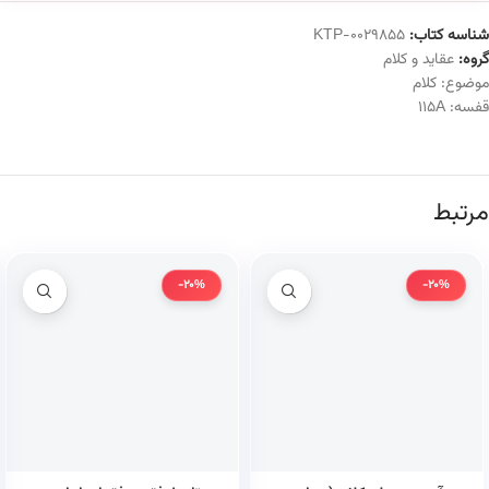
شناسه کتاب:
KTP-0029855
گروه:
عقاید و کلام
موضوع:
کلام
قفسه:
115A
مرتبط
-20%
-20%