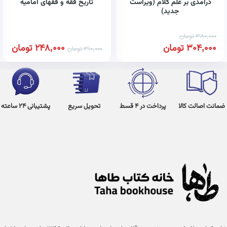
درآمدی بر علم کلام (ویراست
تاریخ فقه و فقهای امامیه
جدید)
380,000
تومان
304,000
تومان
248,000
تومان
310,000
تومان
ضمانت اصالت کالا
پرداخت در 4 قسط
تحویل سریع
پشتیبانی 24 ساعته