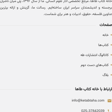
خانه کتاب طاها، مرجع تخصصی آثار علوم انسانی. ما از سال ۱۳۹۶، پلی میان ناشران
برجسته و اندیشمندان سراسر ایران ساخته‌ایم. رسالت ما، گزینش و ارائه برترین
عناوین فلسفه، حقوق، ادبیات و هنر برای شماست.
صفحات
•
خانه
•
کتاب‌ها
•
کاتالوگ انتشارات طه
•
کتاب‌های دست دوم
•
بلاگ
ارتباط با خانه کتاب طاها
info@ketabtaha.com
025-37842039