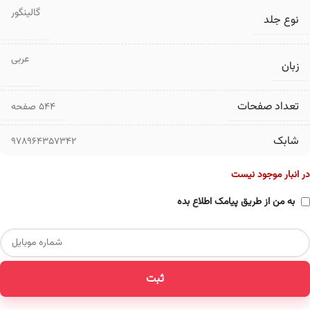
گالینگور
نوع جلد
عربی
زبان
تعداد صفحات
۵۴۴ صفحه
شابک
978964357342
در انبار موجود نیست
به من از طریق پیامک اطلاع بده
ثبت