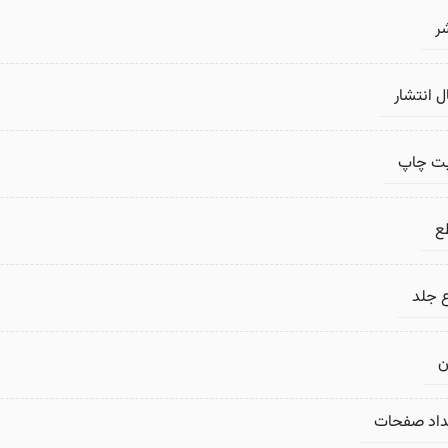
ر
 انتشار
بت چاپ
ع
 جلد
ن
داد صفحات