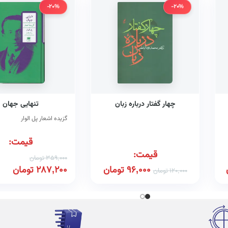
-20%
-20%
چهار گفتار درباره زبان
تنهایی جهان
گزیده اشعار پل الوار
قیمت:
قیمت:
359,000
تومان
96,000
تومان
287,200
تومان
120,000
تومان