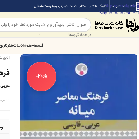
Skip to navigation
انتشارات کتاب طه
کاتالوگ انتشارات
کتاب دست دوم
فیدیبو
فرصت شغلی
Skip to main content
در همهٔ گروه‌ها
فلسفه
حقوق
ادبیات
هنر
تاریخ
ادبیات
فره
-20%
عربی 
0,000
نو