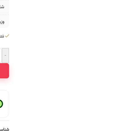
شا
وز
فقط 2 عدد در 
-
ative:
شناسه