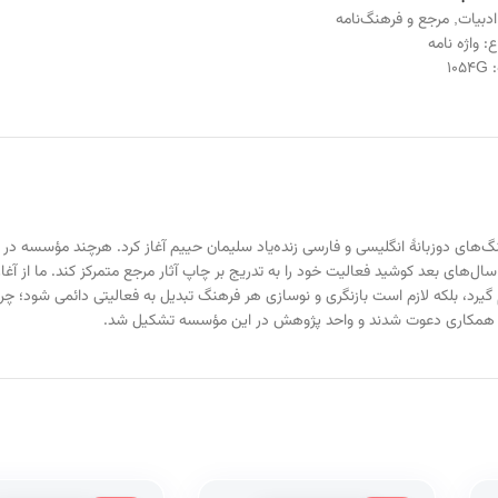
ادبیات
,
مرجع و فرهنگ‌نامه
ع:
واژه نامه
:
1054G
سی با تجدید چاپ مجموعه فرهنگ‌های دوزبانۀ انگلیسی و فارسی زنده‌یاد سلیمان حییم آغاز كرد. هرچند مؤ
 سال‌های بعد كوشید فعالیت خود را به تدریج بر چاپ آثار مرجع متمركز كند. ما از آ
گیرد، بلكه لازم است بازنگری و نوسازی هر فرهنگ تبدیل به فعالیتی دائمی شود؛ چر
 برای همكاری دعوت شدند و واحد پژوهش در این مؤسسه تشكیل شد.