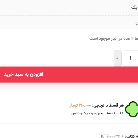
بک
ن
انبار موجود است
+
Altern
افزودن به سبد خرید
هر قسط با ترب‌پی:
190,000
تومان
۴ قسط ماهانه. بدون سود، چک و ضامن.
 کتاب:
KTP-0031116