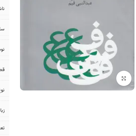
ناش
سال
نو
قط
برای بزرگنمایی کلیک کنید
نوع
زبا
تع