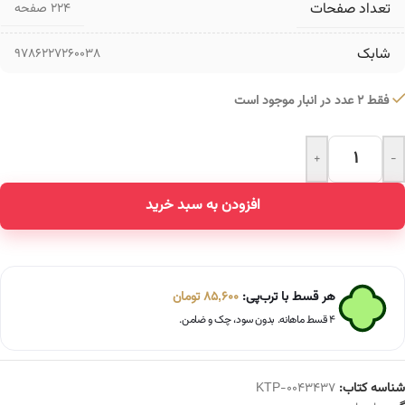
تعداد صفحات
۲۲۴ صفحه
شابک
9786227260038
فقط 2 عدد در انبار موجود است
+
-
Alternative:
افزودن به سبد خرید
هر قسط با ترب‌پی:
85,600
تومان
۴ قسط ماهانه. بدون سود، چک و ضامن.
شناسه کتاب:
KTP-0043437