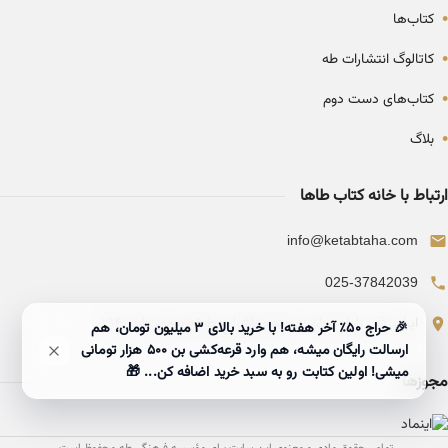
•
کتاب‌ها
•
کاتالوگ انتشارات طه
•
کتاب‌های دست دوم
•
بلاگ
ارتباط با خانه کتاب طاها
info@ketabtaha.com
025-37842039
ایران، قم، بلوار معلم، مجتمع ناشران، طبقه سوم، واحد ۳۱۴
🎉 حراج ۵۰٪ آخر هفته! با خرید بالای 3 میلیون تومان، هم
ارسالت رایگان میشه، هم وارد قرعه‌کشی بن ۵۰۰ هزار تومانی
میشی! اولین کتابت رو به سبد خرید اضافه کن... 🎁
مجوزها