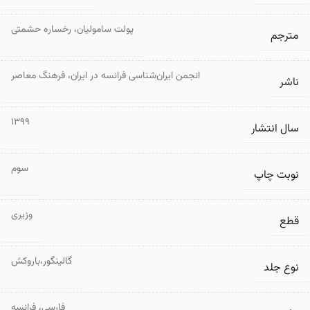
پولت سامولیان
،
رخساره حشمتی
مترجم
انجمن ایران‌شناسی فرانسه در ایران
،
فرهنگ معاصر
ناشر
1399
سال انتشار
سوم
نوبت چاپ
وزیری
قطع
گالینگور،باروکش
نوع جلد
فارسی
،
فرانسه