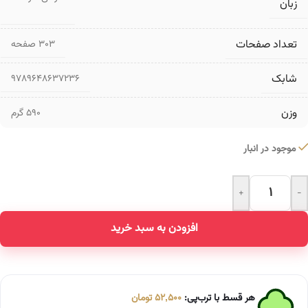
زبان
تعداد صفحات
۳۰۳ صفحه
شابک
9789648637236
وزن
590 گرم
موجود در انبار
+
-
Alternative:
افزودن به سبد خرید
هر قسط با ترب‌پی:
52,500
تومان