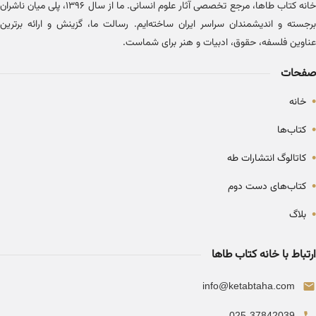
خانه کتاب طاها، مرجع تخصصی آثار علوم انسانی. ما از سال ۱۳۹۶، پلی میان ناشران
برجسته و اندیشمندان سراسر ایران ساخته‌ایم. رسالت ما، گزینش و ارائه برترین
عناوین فلسفه، حقوق، ادبیات و هنر برای شماست.
صفحات
•
خانه
•
کتاب‌ها
•
کاتالوگ انتشارات طه
•
کتاب‌های دست دوم
•
بلاگ
ارتباط با خانه کتاب طاها
info@ketabtaha.com
025-37842039