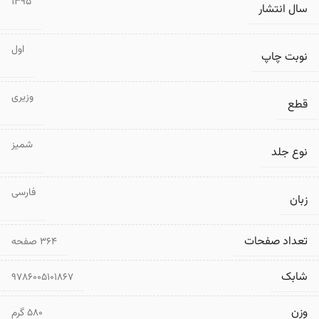
1395
سال انتشار
اول
نوبت چاپ
وزیری
قطع
شمیز
نوع جلد
فارسی
زبان
تعداد صفحات
۳۶۴ صفحه
شابک
9786005101867
وزن
580 گرم