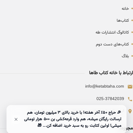
•
خانه
•
کتاب‌ها
•
کاتالوگ انتشارات طه
•
کتاب‌های دست دوم
•
بلاگ
ارتباط با خانه کتاب طاها
info@ketabtaha.com
025-37842039
ایران، قم، بلوار معلم، مجتمع ناشران، طبقه سوم، واحد ۳۱۴
🎉 حراج ۵۰٪ آخر هفته! با خرید بالای 3 میلیون تومان، هم
ارسالت رایگان میشه، هم وارد قرعه‌کشی بن ۵۰۰ هزار تومانی
میشی! اولین کتابت رو به سبد خرید اضافه کن... 🎁
مجوزها