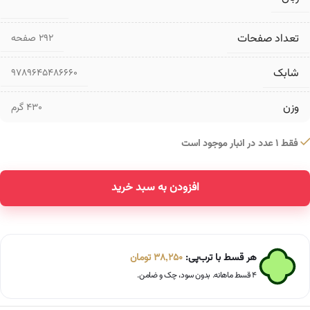
تعداد صفحات
۲۹۲ صفحه
شابک
9789645486660
وزن
430 گرم
فقط 1 عدد در انبار موجود است
افزودن به سبد خرید
Alternative:
هر قسط با ترب‌پی:
38,250
تومان
۴ قسط ماهانه. بدون سود، چک و ضامن.