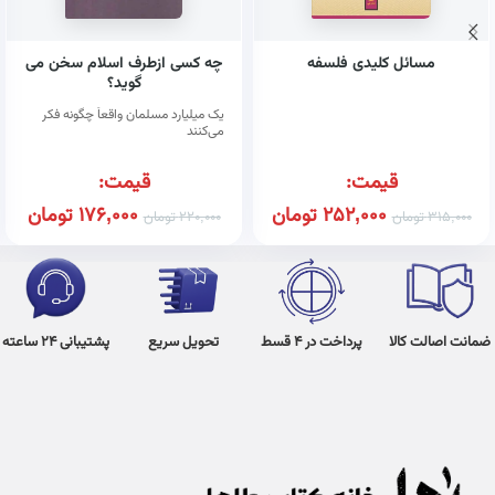
مسائل کلیدی فلسفه
چه کسی ازطرف اسلام سخن می
گوید؟
یک میلیارد مسلمان واقعاً چگونه فکر
می‌کنند
قیمت:
قیمت:
252,000
تومان
176,000
تومان
315,000
تومان
220,000
تومان
ضمانت اصالت کالا
پرداخت در 4 قسط
تحویل سریع
پشتیبانی 24 ساعته