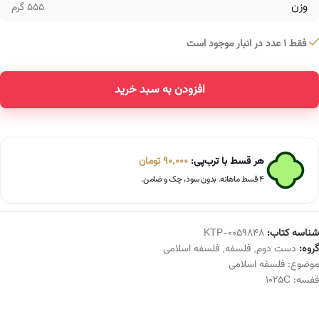
وزن
555 گرم
فقط 1 عدد در انبار موجود است
افزودن به سبد خرید
Alternative:
هر قسط با ترب‌پی:
90,000
تومان
۴ قسط ماهانه. بدون سود، چک و ضامن.
شناسه کتاب:
KTP-0059848
گروه:
دست دوم
,
فلسفه
,
فلسفه اسلامی
موضوع:
فلسفه اسلامی
قفسه:
1025C