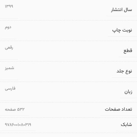
1399
سال انتشار
دوم
نوبت چاپ
رقعی
قطع
شمیز
نوع جلد
فارسی
زبان
تعداد صفحات
۵۳۲ صفحه
شابک
9786001080319