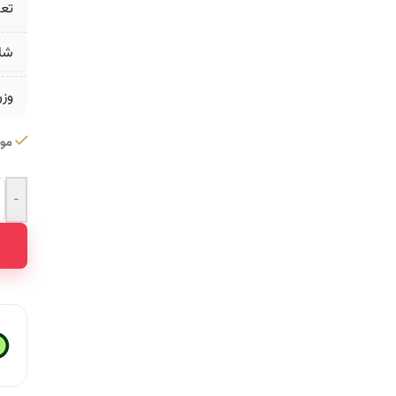
تع
شا
وز
موج
-
ative: