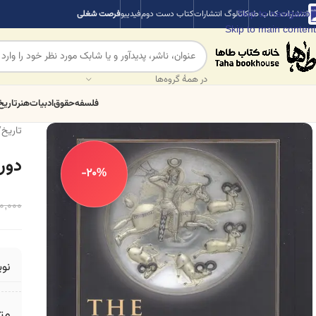
Skip to navigation
انتشارات کتاب طه
کاتالوگ انتشارات
کتاب دست دوم
فیدیبو
فرصت شغلی
Skip to main content
در همهٔ گروه‌ها
فلسفه
حقوق
ادبیات
هنر
تاریخ
تاریخ
/
دور
-20%
0,000
نو
مت