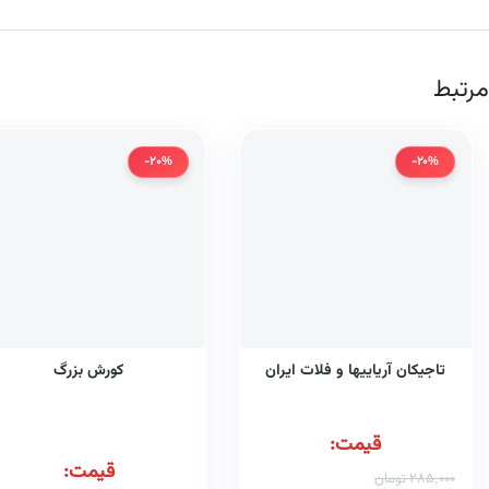
مرتبط
-20%
-20%
تاجیکان آریاییها و فلات ایران
کورش بزرگ
قیمت:
قیمت:
285,000
تومان