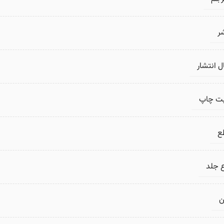
ر
 انتشار
بت چاپ
ع
 جلد
ن