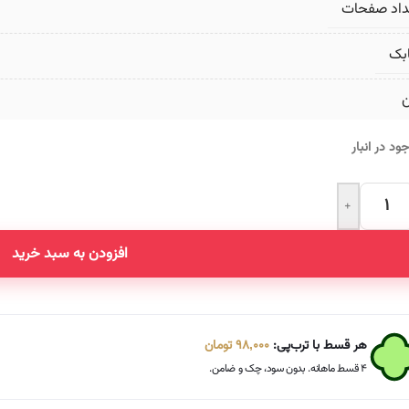
داد صفحات
بک
ن
ود در انبار
+
Altern
افزودن به سبد خرید
هر قسط با ترب‌پی:
98,000
تومان
۴ قسط ماهانه. بدون سود، چک و ضامن.