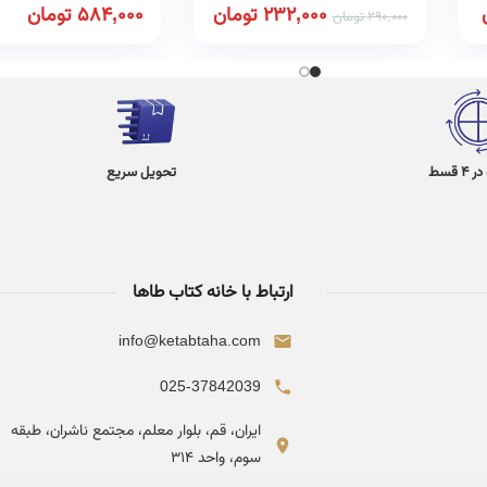
232,000
تومان
584,000
تومان
290,000
تومان
 قسط
تحویل سریع
ارتباط با خانه کتاب طاها
info@ketabtaha.com
025-37842039
ایران، قم، بلوار معلم، مجتمع ناشران، طبقه
سوم، واحد ۳۱۴