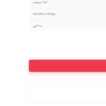
۲۸۲ صفحه
9789640022955
200 گرم