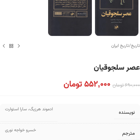
تاریخ
/
تاریخ ایران
عصر سلجوقیان
552,000
تومان
690,000
تومان
ادموند هرزیگ
،
سارا استوارت
نویسنده
خسرو خواجه نوری
مترجم