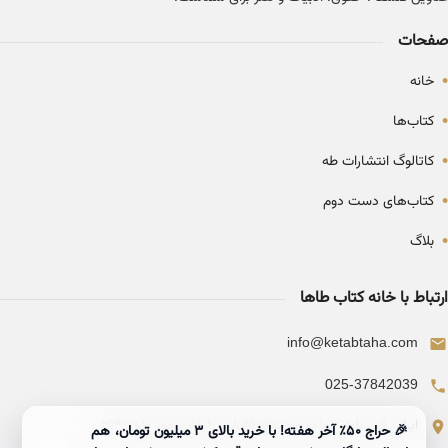
صفحات
•
خانه
•
کتاب‌ها
•
کاتالوگ انتشارات طه
•
کتاب‌های دست دوم
•
بلاگ
ارتباط با خانه کتاب طاها
info@ketabtaha.com
025-37842039
ایران، قم، بلوار معلم، مجتمع ناشران، طبقه سوم، واحد ۳۱۴
🎉 حراج ۵۰٪ آخر هفته! با خرید بالای 3 میلیون تومان، هم