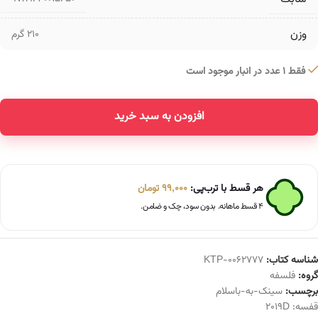
وزن
210 گرم
فقط 1 عدد در انبار موجود است
افزودن به سبد خرید
Alternative:
هر قسط با ترب‌پی:
99,000
تومان
۴ قسط ماهانه. بدون سود، چک و ضامن.
شناسه کتاب:
KTP-0062777
گروه:
فلسفه
برچسب:
سینک-به-باسلام
قفسه:
2019D