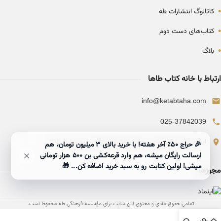
•
کاتالوگ انتشارات طه
•
کتاب‌های دست دوم
•
بلاگ
ارتباط با خانه کتاب طاها
info@ketabtaha.com
025-37842039
ایران، قم، بلوار معلم، مجتمع ناشران، طبقه سوم، واحد ۳۱۴
🎉 حراج ۵۰٪ آخر هفته! با خرید بالای 3 میلیون تومان، هم
ارسالت رایگان میشه، هم وارد قرعه‌کشی بن ۵۰۰ هزار تومانی
میشی! اولین کتابت رو به سبد خرید اضافه کن... 🎁
مجوزها
تمامی حقوق مادی و معنوی این سایت برای مؤسسه فرهنگی طه محفوظ است.