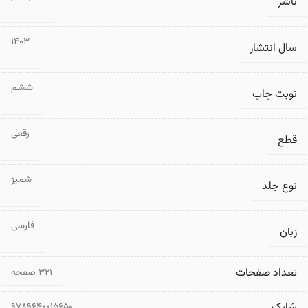
ناشر
1403
سال انتشار
ششم
نوبت چاپ
رقعی
قطع
شمیز
نوع جلد
فارسی
زبان
تعداد صفحات
۳۲۱ صفحه
شابک
9789640015650