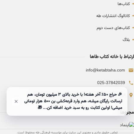
•
کتاب‌ها
•
کاتالوگ انتشارات طه
•
کتاب‌های دست دوم
•
بلاگ
ارتباط با خانه کتاب طاها
info@ketabtaha.com
025-37842039
🎉 حراج ۵۰٪ آخر هفته! با خرید بالای 3 میلیون تومان، هم
ایران، قم، بلوار معلم، مجتمع ناشران، طبقه سوم، واحد ۳۱۴
ارسالت رایگان میشه، هم وارد قرعه‌کشی بن ۵۰۰ هزار تومانی
میشی! اولین کتابت رو به سبد خرید اضافه کن... 🎁
مجوزها
تمامی حقوق مادی و معنوی این سایت برای مؤسسه فرهنگی طه محفوظ است.