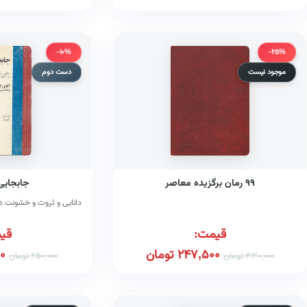
-10%
-25%
موجود نیست
دست دوم
۹۹ رمان برگزیده معاصر
جابجایی
دانایی و ثروث و خشونت د
قیمت:
قی
247,500
تومان
0
330,000
تومان
250,000
تومان