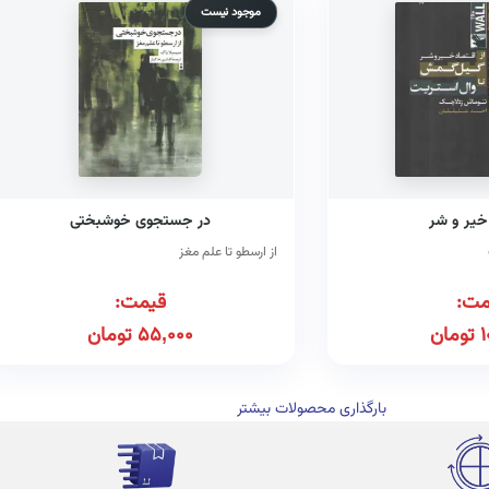
موجود نیست
خیر و شر
در جستجوی خوشبختی
از ارسطو تا علم مغز
مت:
قیمت:
1
تومان
55,000
تومان
بارگذاری محصولات بیشتر