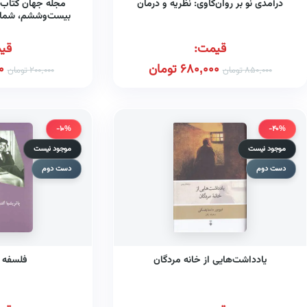
درآمدی نو بر روان‌کاوی: نظریه و درمان
خرداد ۰
قیمت:
قی
680,000
تومان
0
850,000
تومان
200,000
تومان
-10%
-40%
موجود نیست
موجود نیست
دست دوم
دست دوم
یادداشت‌هایی از خانه مردگان
فلسفه ه