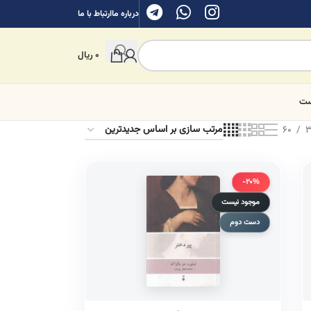
درباره ما
ارتباط با ما
0
ریال
ست
60
3
-20%
موجود نیست
دست دوم