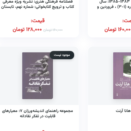
مجله جهان کتاب ۱۳۸۳-۱۳۸۵: سال
فصلنامه فرهنگی هنری: نشریه ویژه معرفی
بیست‌وششم، شماره (۱-۳) ، فروردین و
کتاب و ترویج کتابخوانی: شماره نهم، تابستان
۱۴۰
مت:
قیمت:
160,00
تومان
128,000
تومان
160,000
تومان
موجود نیست
انا آرنت
مجموعه راهنمای اندیشه‌ورزان ۷: معیارهای
قابلیت در تفکر نقادانه