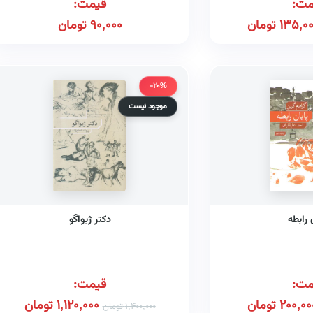
مت:
قیمت:
135,0
تومان
90,000
تومان
-20%
موجود نیست
 رابطه
دکتر ژیواگو
مت:
قیمت:
200,00
تومان
1,120,000
تومان
1,400,000
تومان