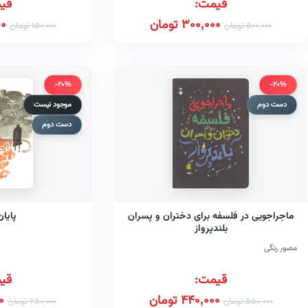
قیمت:
قی
300,000
تومان
00
500,000
تومان
150,000
تومان
-20%
-20%
دست دوم
موجود نیست
دست دوم
ماجراجویی در فلسفه برای دختران و پسران
پایان
بلندپرواز
مصور رنگی
قیمت:
قی
440,000
تومان
0
550,000
تومان
250,000
تومان