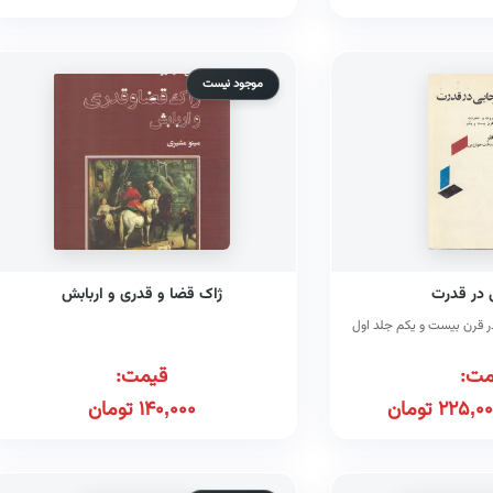
موجود نیست
 در قدرت
ژاک قضا و قدری و اربابش
ر قرن بیست و یکم جلد اول
مت:
قیمت:
225,00
تومان
140,000
تومان