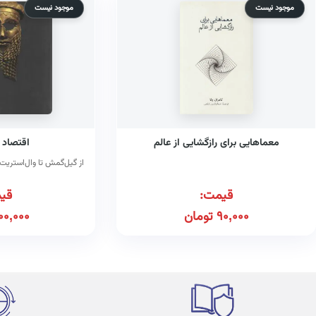
موجود نیست
موجود نیست
معماهایی برای رازگشایی از عالم
اقتصاد 
از گیل‌گمش تا وال‌استریت
قیمت:
قی
90,000
تومان
00,000