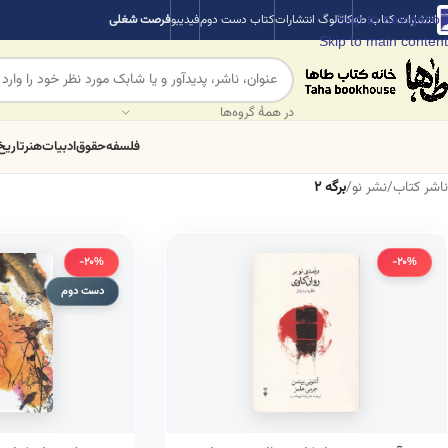
Skip to navigation
انتشارات کتاب طه
کاتالوگ انتشارات
کتاب دست دوم
فیدیبو
فرصت شغلی
Skip to main content
در همهٔ گروه‌ها
فلسفه
حقوق
ادبیات
هنر
تاریخ
ناشر کتاب
/
نشر نو
/
برگه 2
-20%
-20%
دست دوم