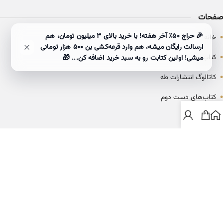
صفحات
•
🎉 حراج ۵۰٪ آخر هفته! با خرید بالای 3 میلیون تومان، هم
خانه
ارسالت رایگان میشه، هم وارد قرعه‌کشی بن ۵۰۰ هزار تومانی
•
کتاب‌ها
میشی! اولین کتابت رو به سبد خرید اضافه کن... 🎁
•
کاتالوگ انتشارات طه
•
کتاب‌های دست دوم
•
بلاگ
ارتباط با خانه کتاب طاها
info@ketabtaha.com
025-37842039
ایران، قم، بلوار معلم، مجتمع ناشران، طبقه سوم، واحد ۳۱۴