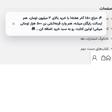
صفحات
•
🎉 حراج ۵۰٪ آخر هفته! با خرید بالای 3 میلیون تومان، هم
خانه
ارسالت رایگان میشه، هم وارد قرعه‌کشی بن ۵۰۰ هزار تومانی
•
کتاب‌ها
میشی! اولین کتابت رو به سبد خرید اضافه کن... 🎁
•
کاتالوگ انتشارات طه
•
کتاب‌های دست دوم
•
بلاگ
ارتباط با خانه کتاب طاها
info@ketabtaha.com
025-37842039
ایران، قم، بلوار معلم، مجتمع ناشران، طبقه سوم، واحد ۳۱۴