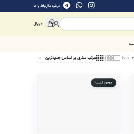
درباره ما
ارتباط با ما
0
ریال
ست
60
3
موجود نیست