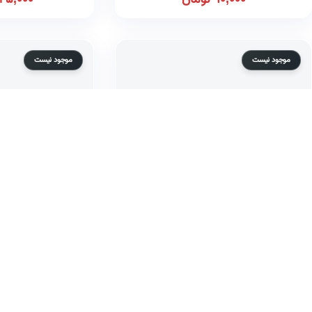
90,000
تومان
45,000
موجود نیست
موجود نیست
تاریخ تحول دولت در اسلام
آینده ع
تا پایان امویان
250,000
تومان
20,000