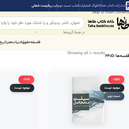
Skip to navigation
انتشارات کتاب طه
کاتالوگ انتشارات
کتاب دست دوم
فیدیبو
فرصت شغلی
Skip to main content
در همهٔ گروه‌ها
فلسفه
حقوق
ادبیات
هنر
تاریخ
Showing all 10 results
قفسه‌ها
/
640D
-20%
-25%
موجود نیست
موجود نیست
دست دوم