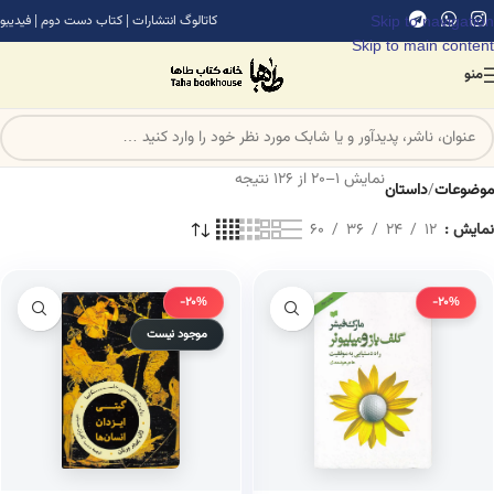
Skip to navigation
کاتالوگ انتشارات
|
کتاب دست دوم
|
فیدیبو
Skip to main content
منو
نمایش 1–20 از 126 نتیجه
موضوعات
/
داستان
نمایش
12
24
36
60
-20%
-20%
موجود نیست