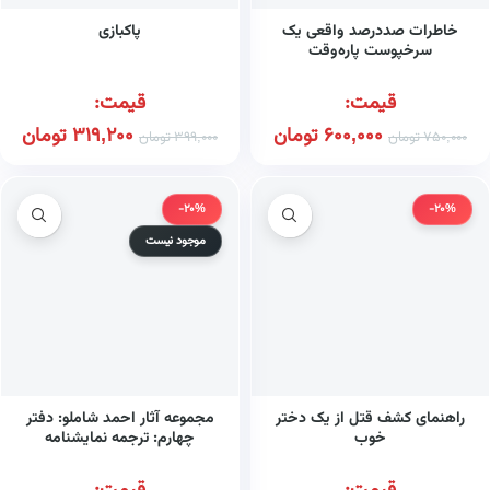
خاطرات صددرصد واقعی یک
پاکبازی
سرخپوست پاره‌‌وقت
قیمت:
قیمت:
600,000
تومان
319,200
تومان
750,000
تومان
399,000
تومان
-20%
-20%
موجود نیست
راهنمای کشف قتل از یک دختر
مجموعه آثار احمد شاملو: دفتر
خوب
چهارم: ترجمه نمایشنامه