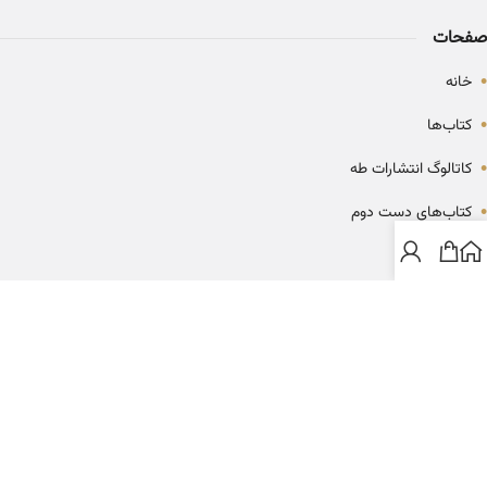
صفحات
•
خانه
•
کتاب‌ها
•
کاتالوگ انتشارات طه
•
کتاب‌های دست دوم
•
بلاگ
ارتباط با خانه کتاب طاها
info@ketabtaha.com
025-37842039
ایران، قم، بلوار معلم، مجتمع ناشران، طبقه سوم، واحد ۳۱۴