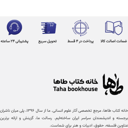
ضمانت اصالت کالا
پرداخت در 4 قسط
تحویل سریع
پشتیبانی 24 ساعته
خانه کتاب طاها، مرجع تخصصی آثار علوم انسانی. ما از سال ۱۳۹۶، پلی میان ناشران
برجسته و اندیشمندان سراسر ایران ساخته‌ایم. رسالت ما، گزینش و ارائه برترین
عناوین فلسفه، حقوق، ادبیات و هنر برای شماست.