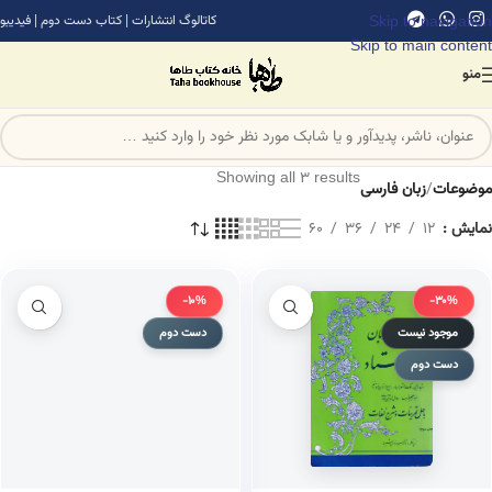
Skip to navigation
کاتالوگ انتشارات
|
کتاب دست دوم
|
فیدیبو
Skip to main content
منو
Showing all 3 results
موضوعات
/
زبان فارسی
نمایش
12
24
36
60
-10%
-30%
موجود نیست
دست دوم
دست دوم