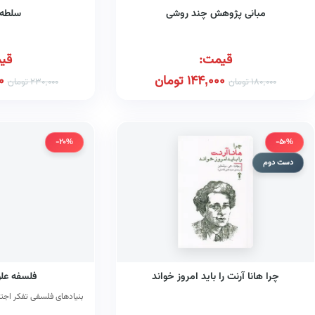
مبانی پژوهش چند روشی
سلطه‌
قیمت:
قی
144,000
تومان
0
180,000
تومان
230,000
تومان
-20%
-50%
دست دوم
چرا هانا آرنت را باید امروز خواند
فلسفه علو
بنیادهای فلسفی تفکر اجت