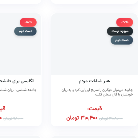
-50%
-20%
موجود نیست
دست دوم
دست دوم
هنر شناخت مردم
انگلیسی برای دانشجوی
چگونه می‌توان دیگران را سریع ارزیابی کرد و به زبان
جامعه شناسی- روان شناسی
خودشان با آنان سخن گفت
قیمت:
قی
310,400
تومان
0
388,000
تومان
98,000
تومان