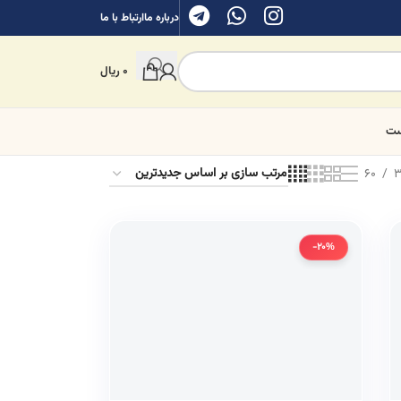
درباره ما
ارتباط با ما
0
ریال
ست
60
3
-20%