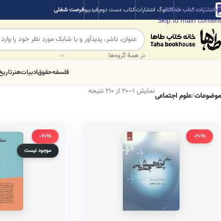
Skip to navigation
انتشارات کتاب طه
کاتالوگ انتشارات
کتاب دست دوم
فیدیبو
فرصت شغلی
Skip to main content
در همهٔ گروه‌ها
فلسفه
حقوق
ادبیات
هنر
تاریخ
نمایش 1–20 از 210 نتیجه
موضوعات
/
علوم اجتماعی
-20%
-20%
موجود نیست