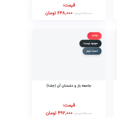
قیمت:
648,000
تومان
720,000
تومان
-20%
موجود نیست
دست دوم
جامعه باز و دشمنان آن (جلد۱)
قیمت:
492,000
تومان
615,000
تومان