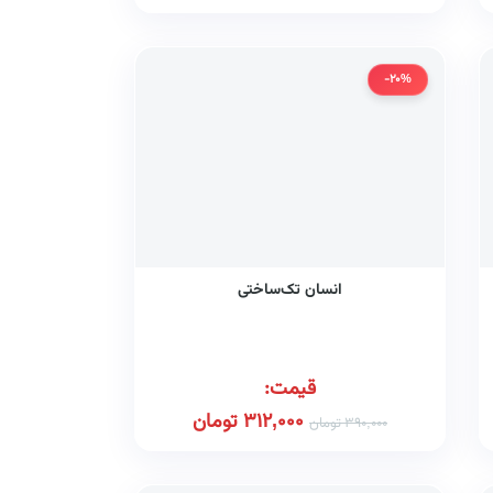
-20%
انسان تک‌ساختی
قیمت:
312,000
تومان
390,000
تومان